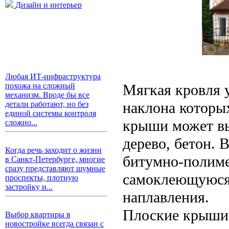
Дизайн и интерьер
Любая ИТ-инфраструктура
Мягкая кровля 
похожа на сложный
механизм. Вроде бы все
наклона которых
детали работают, но без
единой системы контроля
крыши может вы
сложно...
дерево, бетон. 
Когда речь заходит о жизни
битумно-полим
в Санкт-Петербурге, многие
сразу представляют шумные
самоклеющуюся
проспекты, плотную
застройку и...
наплавления.
Плоские крыши 
Выбор квартиры в
новостройке всегда связан с