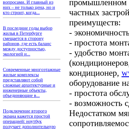
промышленном ст
вопросами. И главный из
них – не только цена, но и
частных застрой
кто строит, когда...
преимуществ:
В последние годы выбор
- экономичность
жилья в Петербурге
смещается в сторону
- простота монт
районов, где есть баланс
между доступностью,
- удобство мон
экологией и...
(кондиционеров, 
Современные многоэтажные
кондиционер,
w
жилые комплексы
представляют собой
оборудование н
сложные архитектурные и
инженерные объекты,
- простота обсл
объединяющие в...
- возможность 
Недостатком мяг
Подключение второго
экрана кажется простой
сопротивляемос
операцией: ноутбук
получает дополнительную