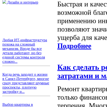
Быстрая и качес
Дизайн и интерьер
возможной благ
применению инн
позволяют значи
ущерба для каче
Любая ИТ-инфраструктура
Подробнее
похожа на сложный
механизм. Вроде бы все
детали работают, но без
единой системы контроля
сложно...
Как сделать 
затратами и 
Когда речь заходит о жизни
в Санкт-Петербурге, многие
сразу представляют шумные
Ремонт квартир
проспекты, плотную
застройку и...
только финансо
терпения. Многи
Выбор квартиры в