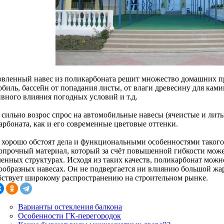
овленный навес из поликарбоната решит множество домашних пр
биль, бассейн от попадания листы, от влаги древесину для ками
ивного влияния погодных условий и т.д.
 сильно возрос спрос на автомобильные навесы (ячеистые и лит
арбоната, как и его современные цветовые оттенки.
 хорошо обстоят дела и функциональными особенностями такого
опрочный материал, который за счёт повышенной гибкости мож
ленных структурах. Исходя из таких качеств, поликарбонат можн
ообразных навесах. Он не подвергается ни влиянию большой жар
бствует широкому распространению на строительном рынке.
Варианты остекления балкона
Особенности ГК-перегородок