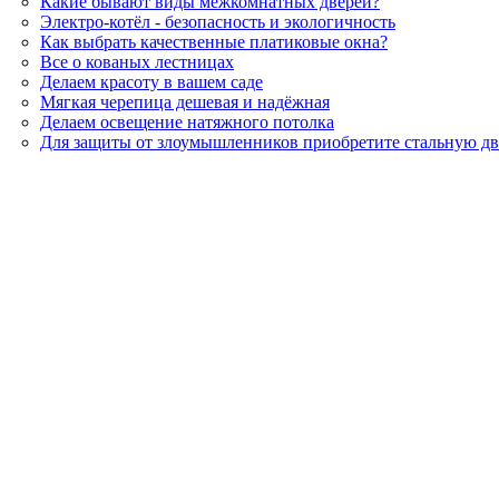
Какие бывают виды межкомнатных дверей?
Электро-котёл - безопасность и экологичность
Как выбрать качественные платиковые окна?
Все о кованых лестницах
Делаем красоту в вашем саде
Мягкая черепица дешевая и надёжная
Делаем освещение натяжного потолка
Для защиты от злоумышленников приобретите стальную дв