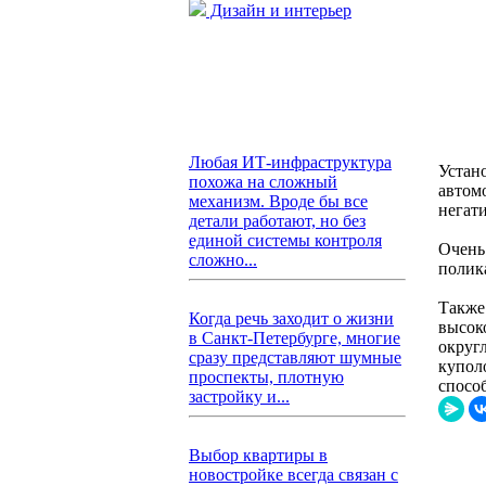
Дизайн и интерьер
Любая ИТ-инфраструктура
Устан
похожа на сложный
автомо
механизм. Вроде бы все
негат
детали работают, но без
единой системы контроля
Очень
сложно...
полик
Также
Когда речь заходит о жизни
высок
в Санкт-Петербурге, многие
округ
сразу представляют шумные
купол
проспекты, плотную
спосо
застройку и...
Выбор квартиры в
новостройке всегда связан с