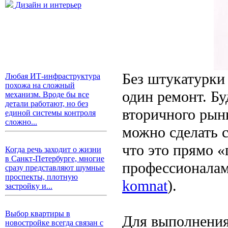
Дизайн и интерьер
Без штукатурки 
Любая ИТ-инфраструктура
похожа на сложный
один ремонт. Бу
механизм. Вроде бы все
детали работают, но без
вторичного рынк
единой системы контроля
сложно...
можно сделать с
что это прямо «
Когда речь заходит о жизни
в Санкт-Петербурге, многие
профессионалам
сразу представляют шумные
проспекты, плотную
komnat
).
застройку и...
Выбор квартиры в
Для выполнения
новостройке всегда связан с