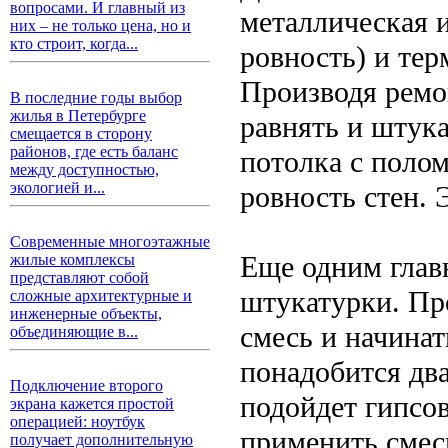
вопросами. И главный из
металлическая и
них – не только цена, но и
кто строит, когда...
ровность) и тер
Производя ремо
В последние годы выбор
жилья в Петербурге
равнять и штука
смещается в сторону
районов, где есть баланс
потолка с полом
между доступностью,
экологией и...
ровность стен.
Современные многоэтажные
Еще одним глав
жилые комплексы
представляют собой
штукатурки. Пр
сложные архитектурные и
инженерные объекты,
смесь и начинат
объединяющие в...
понадобится два
Подключение второго
подойдет гипсов
экрана кажется простой
операцией: ноутбук
применить смес
получает дополнительную