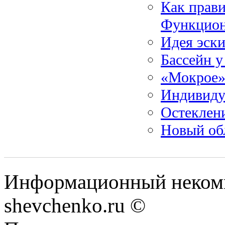
Как прав
Функцион
Идея эски
Бассейн у
«Мокрое»
Индивиду
Остеклени
Новый об
Информационный некомм
shevchenko.ru ©