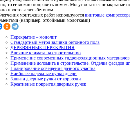
чно, то ее можно поправить ломом. Могут остаться незакрытые п
жно просто залить бетоном.
блегчения монтажных работ используются
винтовые компрессор
ументами (например, отбойными молотками)
Перекрытие – монолит
Стандартный метод заливки бетонного пола
ДЕРЕВЯННЫЕ ПЕРЕКРЫТИЯ
Влияние климата на строительство
Применение современных гидроизоляционных материалов
Применение доломита в строительстве. Отделка фасадов ш
Планирование освещения дачного участка
Наиболее надежные ручки двери
Защита дверные ручки от коррозии
Креативные покрытия дверных ручек