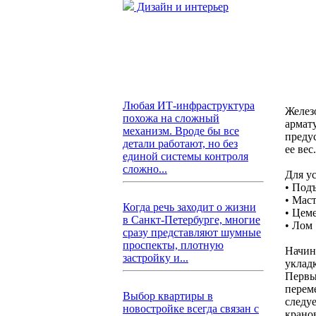
Дизайн и интерьер
Любая ИТ-инфраструктура
Желез
похожа на сложный
армат
механизм. Вроде бы все
преду
детали работают, но без
ее вес.
единой системы контроля
сложно...
Для у
• Под
• Мас
Когда речь заходит о жизни
• Цем
в Санкт-Петербурге, многие
• Лом
сразу представляют шумные
проспекты, плотную
Начин
застройку и...
укладк
Первы
перем
Выбор квартиры в
следу
новостройке всегда связан с
крано