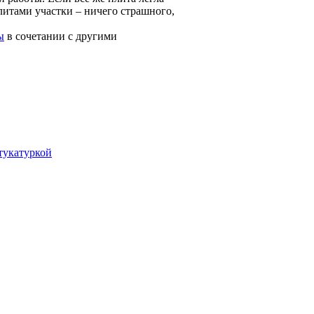
литами участки – ничего страшного,
ы
в сочетании с другими
тукатуркой