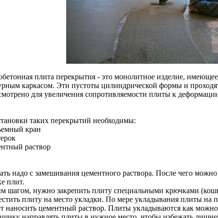
обетонная плита перекрытия - это монолитное изделие, имеющее
урным каркасом. Эти пустоты цилиндрической формы и проходят
смотрено для увеличения сопротивляемости плиты к деформации
становки таких перекрытий необходимы:
ъемный кран
терок
ентный раствор
ать надо с замешивания цементного раствора. После чего можно
е плит.
м шагом, нужно закрепить плиту специальными крючками (кош
естить плиту на место укладки. По мере укладывания плиты на 
ет наносить цементный раствор. Плиты укладываются как можно 
вщику направлять плиты в нужное место, чтобы избежать лишней