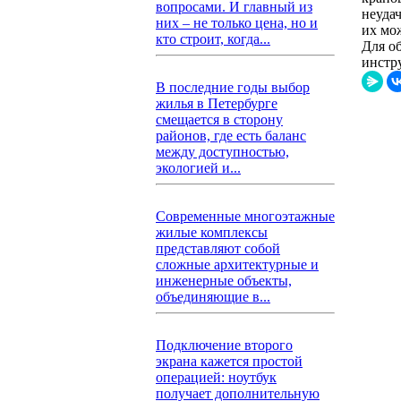
вопросами. И главный из
неуда
них – не только цена, но и
их мо
кто строит, когда...
Для о
инстр
В последние годы выбор
жилья в Петербурге
смещается в сторону
районов, где есть баланс
между доступностью,
экологией и...
Современные многоэтажные
жилые комплексы
представляют собой
сложные архитектурные и
инженерные объекты,
объединяющие в...
Подключение второго
экрана кажется простой
операцией: ноутбук
получает дополнительную