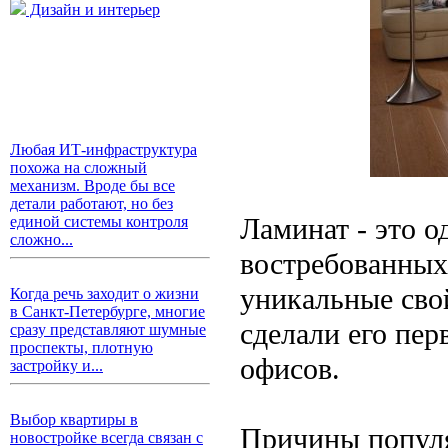
Дизайн и интерьер
Любая ИТ-инфраструктура
похожа на сложный
механизм. Вроде бы все
детали работают, но без
Ламинат - это 
единой системы контроля
сложно...
востребованных
уникальные сво
Когда речь заходит о жизни
в Санкт-Петербурге, многие
сделали его пе
сразу представляют шумные
проспекты, плотную
офисов.
застройку и...
Выбор квартиры в
Причины попул
новостройке всегда связан с