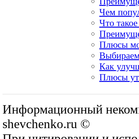
Преимуще
Чем попу
Что тако
Преимуще
Плюсы мо
Выбираем
Как улучш
Плюсы ут
Информационный некомм
shevchenko.ru ©
При цитировании и испо