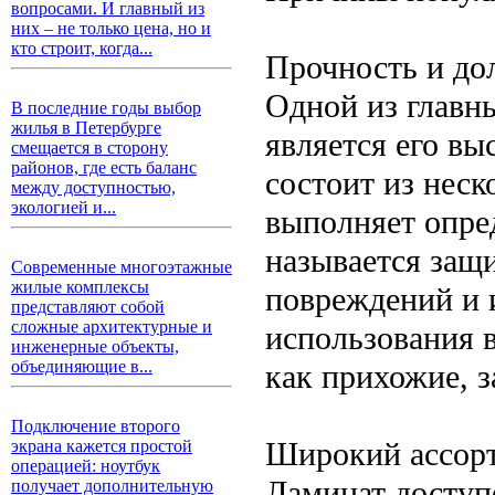
вопросами. И главный из
них – не только цена, но и
кто строит, когда...
Прочность и до
Одной из главн
В последние годы выбор
жилья в Петербурге
является его вы
смещается в сторону
районов, где есть баланс
состоит из неск
между доступностью,
экологией и...
выполняет опре
называется защ
Современные многоэтажные
жилые комплексы
повреждений и 
представляют собой
сложные архитектурные и
использования 
инженерные объекты,
объединяющие в...
как прихожие, з
Подключение второго
Широкий ассорт
экрана кажется простой
операцией: ноутбук
Ламинат доступе
получает дополнительную