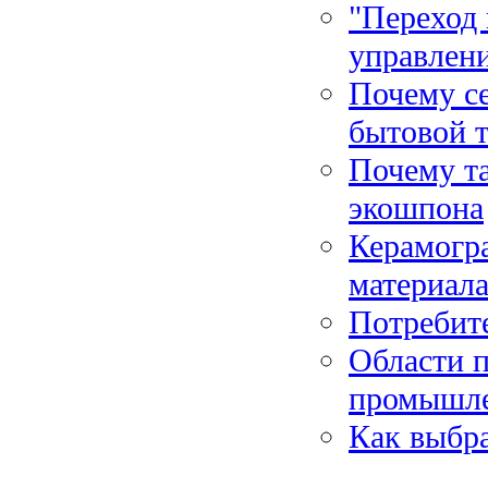
"Переход 
управлени
Почему се
бытовой 
Почему т
экошпона
Керамогр
материал
Потребите
Области 
промышле
Как выбра