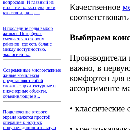
вопросами. И главный из
Качественное
м
них – не только цена, но и
кто строит, когда...
соответствоват
В последние годы выбор
жилья в Петербурге
Выбираем кон
смещается в сторону
районов, где есть баланс
между доступностью,
экологией и...
Производители 
важно, в первую
Современные многоэтажные
жилые комплексы
комфортен для 
представляют собой
ассортименте м
сложные архитектурные и
инженерные объекты,
объединяющие в...
• классические
Подключение второго
экрана кажется простой
операцией: ноутбук
• кресло-качал
получает дополнительную