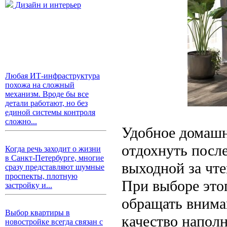
Дизайн и интерьер
Любая ИТ-инфраструктура
похожа на сложный
механизм. Вроде бы все
детали работают, но без
единой системы контроля
сложно...
Удобное домашн
отдохнуть посл
Когда речь заходит о жизни
в Санкт-Петербурге, многие
выходной за чте
сразу представляют шумные
проспекты, плотную
При выборе это
застройку и...
обращать вниман
Выбор квартиры в
качество напол
новостройке всегда связан с