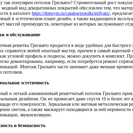
у так популярен потолок Грильято? Стремительный рост покупат
 модный вид декоративных покрытий обусловлен тем, что матер
ости в каталоге
https://dstroym.ru/catalog/potolki/grilyato/
, предлага
чный в эстетическом плане дизайн, а также выдающиеся эксплу
ает массой преимуществ, некоторые из которых заслуживают отд
ж и обслуживание
очная решетка Грильято продается в виде удобных для быстрого 
ых справится любой опытный мастер, причем в самый короткий 
 как угловой профиль и подвесы, можно докупить в комплект. П
легко демонтированы, например, если потребуется ремонт спрят
никаций. Монтаж Грильято часто занимает даже меньше времен
и потолков.
мальная эстетичность
ный и легкий алюминиевый решетчатый потолок Грильято прив
нальным дизайном. Он не провисает даже спустя 10 и более лет
ощади его поверхности. Зеркальная или матовая металлическая р
ение светом, а также маскирует находящиеся за ней неровности 
никации, звукоизоляцию.
ность и безопасность