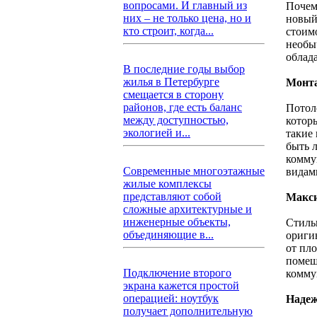
вопросами. И главный из
Почем
них – не только цена, но и
новый
кто строит, когда...
стоим
необы
облад
В последние годы выбор
жилья в Петербурге
Монта
смещается в сторону
районов, где есть баланс
Потол
между доступностью,
котор
экологией и...
такие
быть 
комму
Современные многоэтажные
видам
жилые комплексы
представляют собой
Макси
сложные архитектурные и
инженерные объекты,
Стиль
объединяющие в...
ориги
от пл
помещ
Подключение второго
комму
экрана кажется простой
операцией: ноутбук
Надеж
получает дополнительную