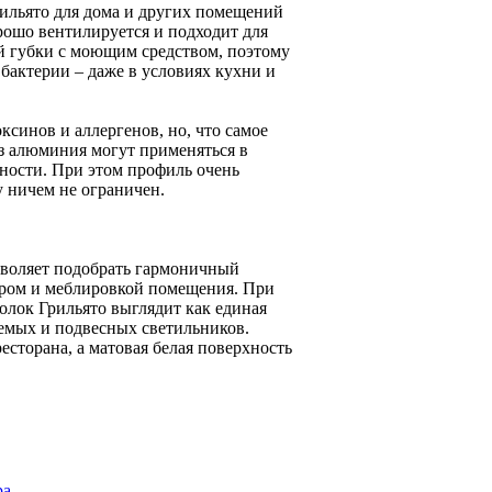
ильято для дома и других помещений
орошо вентилируется и подходит для
й губки с моющим средством, поэтому
 бактерии – даже в условиях кухни и
ксинов и аллергенов, но, что самое
из алюминия могут применяться в
ности. При этом профиль очень
у ничем не ограничен.
зволяет подобрать гармоничный
ером и меблировкой помещения. При
толок Грильято выглядит как единая
емых и подвесных светильников.
сторана, а матовая белая поверхность
ра