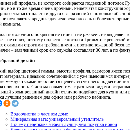
ниевый профиль, из которого собирается подвесной потолок Гр
кий, но в то же время очень прочный. Решетчатая конструкция х
ярного мытья от налета и других загрязнений с помощью обычно
й не появляются вредные для человека плесень и болезнетворные
й комнаты.
ал потолочного покрытия не гниет и не ржавеет, не выделяет то
ое – не горит, поэтому подвесные потолки Грильято с решеткой 
ях с самыми строгими требованиями к противопожарной безопас
ечен – заявленный срок его службы составляет 30 лет, а по факт
образный дизайн
ий выбор цветовой гаммы, высоты профиля, размеров ячеек по
нт материала, идеально сочетающийся с уже имеющимся интерь
же между стыками не остается щелей, за счет чего подвесной по
ая поверхность. Система совместима с разными видами встраива
льный хромированный дизайн отлично подойдет для кухни или ре
тся лучшим решением для офиса или рабочего кабинета.
Водоочистка в частном доме
Минеральная вата: универсальный утеплитель
Почему перетяжка мебели лучше, чем покупка новой
Двери из сосны: эстетика и функциональность для интерье