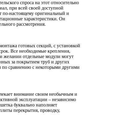
ельского спроса на этот относительно
иал, при всей своей доступной
ет по-настоящему оригинальный и
атационные характеристики. Он
ельного рассмотрения.
монтажа готовых секций, с установкой
срок. Все необходимые крепления,
ри желании отдельные модули могут
анных за покрытием труб и других
и по сравнению с некоторыми другими
лекает внимание своим необычным и
 активной эксплуатации – независимо
ешетка буквально наполняет
плиты перекрытия, проводку,