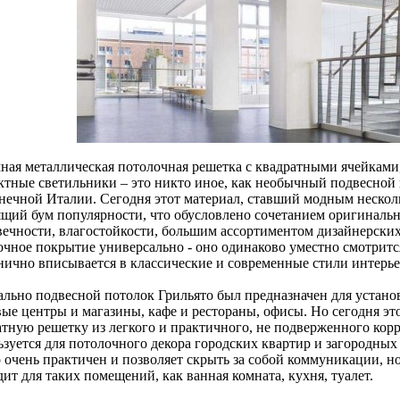
ная металлическая потолочная решетка с квадратными ячейками
ктные светильники – это никто иное, как необычный подвесной
лнечной Италии. Сегодня этот материал, ставший модным нескол
ящий бум популярности, что обусловлено сочетанием оригинальн
вечности, влагостойкости, большим ассортиментом дизайнерских
очное покрытие универсально - оно одинаково уместно смотрит
нично вписывается в классические и современные стили интерье
ально подвесной потолок Грильято был предназначен для установ
вые центры и магазины, кафе и рестораны, офисы. Но сегодня э
атную решетку из легкого и практичного, не подверженного кор
зуется для потолочного декора городских квартир и загородных 
 очень практичен и позволяет скрыть за собой коммуникации, но 
ит для таких помещений, как ванная комната, кухня, туалет.