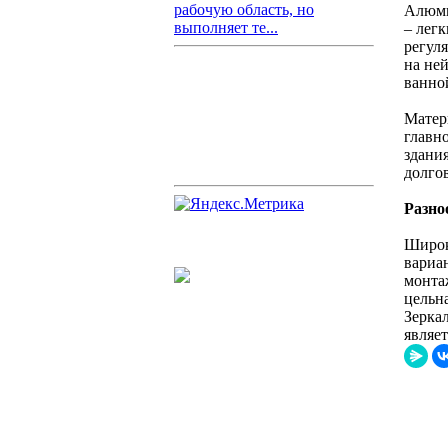
рабочую область, но
Алюми
выполняет те...
– лег
регул
на не
ванно
Матери
главн
здани
долгов
Разно
Широк
вариа
монта
цельн
Зерка
являе