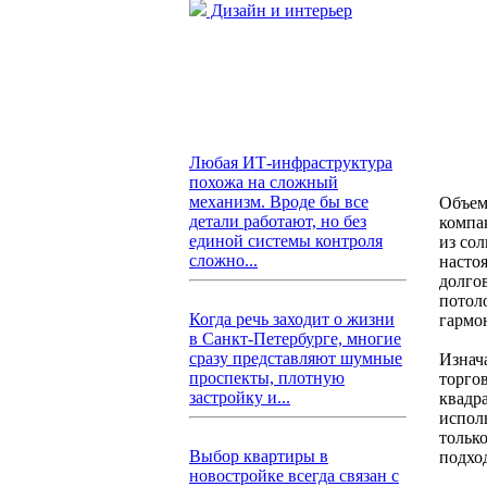
Дизайн и интерьер
Любая ИТ-инфраструктура
похожа на сложный
механизм. Вроде бы все
Объем
детали работают, но без
компа
единой системы контроля
из со
сложно...
насто
долго
потол
Когда речь заходит о жизни
гармо
в Санкт-Петербурге, многие
сразу представляют шумные
Изнач
проспекты, плотную
торго
застройку и...
квадр
исполь
только
Выбор квартиры в
подход
новостройке всегда связан с