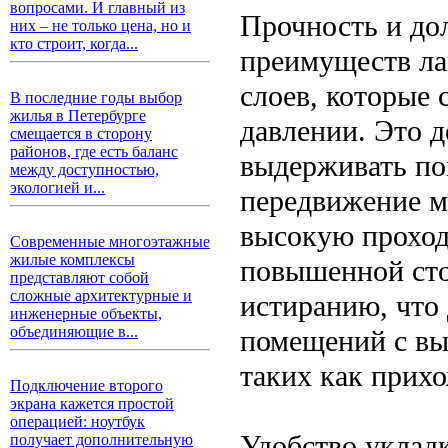
вопросами. И главный из
Прочность и до
них – не только цена, но и
кто строит, когда...
преимуществ ла
слоев, которые 
В последние годы выбор
жилья в Петербурге
давлении. Это 
смещается в сторону
районов, где есть баланс
выдерживать по
между доступностью,
экологией и...
передвижение м
высокую проход
Современные многоэтажные
жилые комплексы
повышенной сто
представляют собой
сложные архитектурные и
истиранию, что
инженерные объекты,
объединяющие в...
помещений с вы
таких как прихо
Подключение второго
экрана кажется простой
операцией: ноутбук
Удобство уклад
получает дополнительную