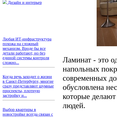
Дизайн и интерьер
Любая ИТ-инфраструктура
похожа на сложный
механизм. Вроде бы все
детали работают, но без
Ламинат - это 
единой системы контроля
сложно...
напольных покр
современных до
Когда речь заходит о жизни
в Санкт-Петербурге, многие
обусловлена не
сразу представляют шумные
проспекты, плотную
которые делают
застройку и...
людей.
Выбор квартиры в
новостройке всегда связан с