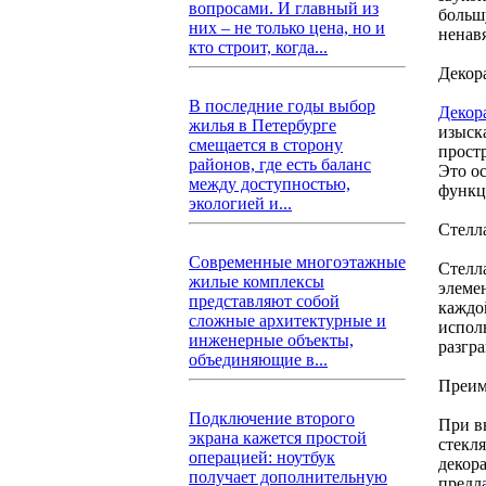
вопросами. И главный из
больш
них – не только цена, но и
ненав
кто строит, когда...
Декор
В последние годы выбор
Декор
жилья в Петербурге
изыск
смещается в сторону
прост
районов, где есть баланс
Это о
между доступностью,
функци
экологией и...
Стелл
Современные многоэтажные
Стелл
жилые комплексы
элеме
представляют собой
каждо
сложные архитектурные и
исполь
инженерные объекты,
разгр
объединяющие в...
Преим
Подключение второго
При в
экрана кажется простой
стекля
операцией: ноутбук
декор
получает дополнительную
предл