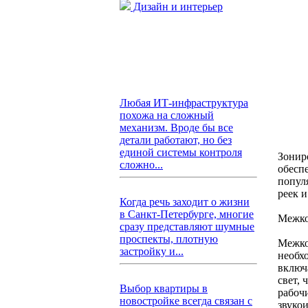
Дизайн и интерьер
Любая ИТ-инфраструктура
похожа на сложный
механизм. Вроде бы все
детали работают, но без
единой системы контроля
Зонир
сложно...
обесп
попул
реек и
Когда речь заходит о жизни
в Санкт-Петербурге, многие
Межко
сразу представляют шумные
проспекты, плотную
Межко
застройку и...
необх
включ
свет, 
Выбор квартиры в
рабоч
новостройке всегда связан с
звуко