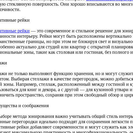
ую стеклянную поверхность. Они хорошо вписываются во многие
язчивости.
ативные рейки
ативные рейки
— это современное и стильное решение для зонир
анности интерьеру. Рейки могут быть расположены вертикально 
ранственные границы, но при этом не блокируя свет и визуально
собенно актуально для студий или квартир с открытой планировк
ональные зоны, такие как столовая или гостиная, без полного и
ажи
ажи не только выполняют функцию хранения, но и могут служ
нтом. Выбирая стеллажи в качестве перегородок, можно добить
й зоны. Например, стеллаж, расположенный между гостиной и к
зоваться для книг и декора, а с другой — для кухонной утвари 
аничить пространство, сохраняя при этом свободный обзор и цир
ущества и соображения
ыборе метода зонирования важно учитывать общий стиль интерь
нные перегородки идеально подходят для сохранения легкости пр
ативные рейки добавляют современности и могут служить как эл
агают максимальную практичность и многофункциональность, о