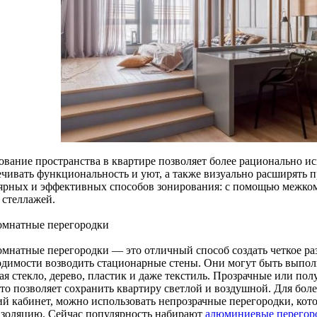
ование пространства в квартире позволяет более рационально и
ечивать функциональность и уют, а также визуально расширять п
ярных и эффективных способов зонирования: с помощью межко
 стеллажей.
мнатные перегородки
мнатные перегородки — это отличный способ создать четкое раз
одимости возводить стационарные стены. Они могут быть выпол
ая стекло, дерево, пластик и даже текстиль. Прозрачные или п
что позволяет сохранить квартиру светлой и воздушной. Для боле
ий кабинет, можно использовать непрозрачные перегородки, ко
изоляцию. Сейчас популярность набирают
алюминиевые перегор