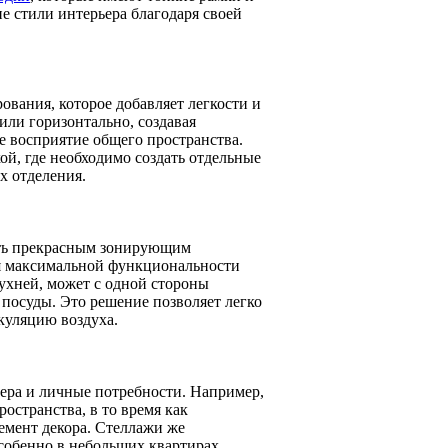
 стили интерьера благодаря своей
ования, которое добавляет легкости и
или горизонтально, создавая
е восприятие общего пространства.
ой, где необходимо создать отдельные
х отделения.
ить прекрасным зонирующим
ся максимальной функциональности
ухней, может с одной стороны
и посуды. Это решение позволяет легко
куляцию воздуха.
ера и личные потребности. Например,
остранства, в то время как
емент декора. Стеллажи же
собенно в небольших квартирах.