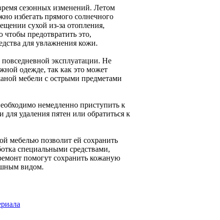
время сезонных изменений. Летом
жно избегать прямого солнечного
мещении сухой из-за отопления,
о чтобы предотвратить это,
едства для увлажнения кожи.
 повседневной эксплуатации. Не
жной одежде, так как это может
ожаной мебели с острыми предметами
необходимо немедленно приступить к
и для удаления пятен или обратиться к
кой мебелью позволит ей сохранить
аботка специальными средствами,
ремонт помогут сохранить кожаную
ошным видом.
ериала