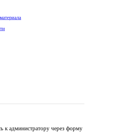
 материала
сти
сь к администратору через форму