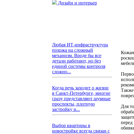
Дизайн и интерьер
Любая ИТ-инфраструктура
похожа на сложный
Кожан
механизм. Вроде бы все
роско
детали работают, но без
мебел
единой системы контроля
сложно...
Первое
испол
рекоме
Когда речь заходит о жизни
Также 
в Санкт-Петербурге, многие
повре
сразу представляют шумные
проспекты, плотную
Для то
застройку и...
обраб
защит
перед
Выбор квартиры в
обивк
новостройке всегда связан с