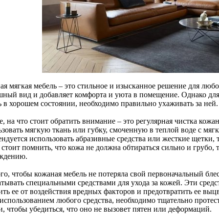
ая мягкая мебель – это стильное и изысканное решение для любо
шный вид и добавляет комфорта и уюта в помещение. Однако для
ь в хорошем состоянии, необходимо правильно ухаживать за ней.
, на что стоит обратить внимание – это регулярная чистка кожа
ьзовать мягкую ткань или губку, смоченную в теплой воде с мя
ндуется использовать абразивные средства или жесткие щетки, т
стоит помнить, что кожа не должна обтираться сильно и грубо, т
ждению.
го, чтобы кожаная мебель не потеряла свой первоначальный блес
атывать специальными средствами для ухода за кожей. Эти средс
ить ее от воздействия вредных факторов и предотвратить ее выц
 использованием любого средства, необходимо тщательно протест
и, чтобы убедиться, что оно не вызовет пятен или деформаций.