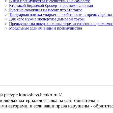
В чем преимущества путешествия на самолете
Кто такой биржевой брокер - простыми словами
Бурение скважины на песок: что это такое
Тротуарная плитка «паркет»: особенности и преимущества
Для чего нужна экспертиза дымовой трубы
Преимущества покупки жилья через агентство недвижимо
Модульные здания: виды и преимущества
ресурс kino-shevchenko.ru ©
 любых материалов ссылка на сайт обязательна
ими авторами, и если ваши права нарушены - обратите