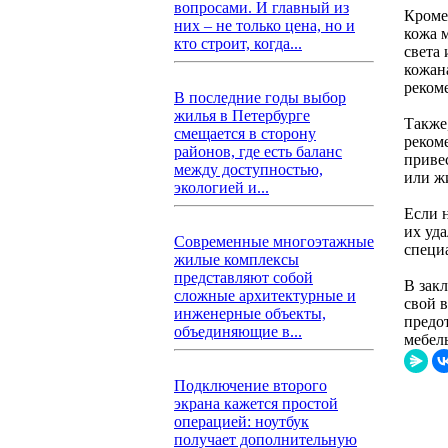
вопросами. И главный из
Кроме
них – не только цена, но и
кожа 
кто строит, когда...
света 
кожана
реком
В последние годы выбор
жилья в Петербурге
Также
смещается в сторону
рекоме
районов, где есть баланс
приве
между доступностью,
или ж
экологией и...
Если 
их уд
Современные многоэтажные
специ
жилые комплексы
представляют собой
В зак
сложные архитектурные и
свой 
инженерные объекты,
предо
объединяющие в...
мебел
Подключение второго
экрана кажется простой
операцией: ноутбук
получает дополнительную