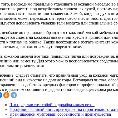
 того, необходимо правильно ухаживать за кожаной мебелью во 
может выцветать под воздействием солнечных лучей, поэтому ва
и использовать жалюзи или занавески. Зимой, когда воздух в по
я мебель может пересыхать и терять свою эластичность. Для тог
ендуется использовать увлажнители воздуха или специальные ср
, необходимо правильно обращаться с кожаной мягкой мебелью в
ндуется сидеть на кожаном диване или кресле в грязной или вла
сти к пятнам на обивке. Также необходимо избегать контакта к
ивотными, так как они могут повредить кожу.
на кожаной мебели все-таки появились пятна или повреждения, 
алению или ремонту. Для этого можно воспользоваться средствам
алистам по ремонту кожи.
лючение, следует отметить, что правильный уход за кожаной мяг
внешний вид и качество на долгие годы. Регулярная чистка, обр
твращение воздействия вредных факторов и профессиональный 
ь в идеальном состоянии и радовать глаз владельцев своим роск
Что представляет собой гидроабразивная резка
Профилированный лист: преимущества строительного мат
Кран шаровой муфтовый: особенности и преимущества