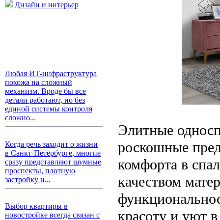
Дизайн и интерьер
Любая ИТ-инфраструктура
похожа на сложный
механизм. Вроде бы все
детали работают, но без
единой системы контроля
сложно...
Элитные односп
роскошные пред
Когда речь заходит о жизни
в Санкт-Петербурге, многие
комфорта в спа
сразу представляют шумные
проспекты, плотную
качеством мате
застройку и...
функциональнос
Выбор квартиры в
красоту и уют в
новостройке всегда связан с