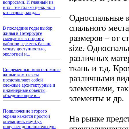
вопросами. И главный из
них – не только цена, но и
кто строит, когда...
Односпальные к
спального мест
В последние годы выбор
жилья в Петербурге
размеров – от с
смещается в сторону
районов, где есть баланс
size. Односпаль
между доступностью,
экологией и...
различных матер
ткань и т.д. Кр
Современные многоэтажные
жилые комплексы
различными вид
представляют собой
сложные архитектурные и
элементами, та
инженерные объекты,
объединяющие в...
элементы и др.
Подключение второго
На рынке предс
экрана кажется простой
операцией: ноутбук
специализирующ
получает дополнительную