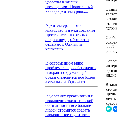
удобства в жилых
помещениях. Правильный
Одним
выбор архитектурных...
являе
созда
отлич
Архитектура — это
легкий
искусство и наука создания
пространств, в которых
Особе
люди живут, работают и
сохра
отдыхают. Одним из
особы
ключевых...
совре
Совре
В современном мире
интер
проблема энергосбережения
ориги
и охраны окружающей
индив
среды становится все более
актуальной. Одной из...
В зак
кто це
преим
В условиях урбанизации и
мечты
повышения экологической
красо
осознанности все больше
людей стремится создать
гармоничное и уютное...