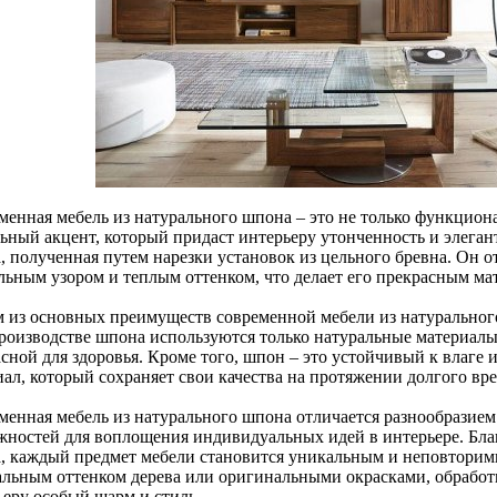
менная мебель из натурального шпона – это не только функциона
льный акцент, который придаст интерьеру утонченность и элеган
а, полученная путем нарезки установок из цельного бревна. Он о
льным узором и теплым оттенком, что делает его прекрасным ма
 из основных преимуществ современной мебели из натурального
роизводстве шпона используются только натуральные материалы,
асной для здоровья. Кроме того, шпон – это устойчивый к влаг
иал, который сохраняет свои качества на протяжении долгого вр
менная мебель из натурального шпона отличается разнообразие
жностей для воплощения индивидуальных идей в интерьере. Благ
, каждый предмет мебели становится уникальным и неповторим
альным оттенком дерева или оригинальными окрасками, обработ
ьеру особый шарм и стиль.