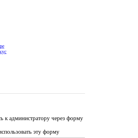
ре
кус
сь к администратору через форму
 использовать эту форму