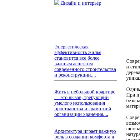
Дизайн и интерьер
Энергетическая
эффективность жилья
становится все более
Совре
важным аспектом
и сти
современного строительства
дерев
и реконструкции....
уника
Одним
Жить в небольшой квартире
При п
— это вызов, требующий
безоп
умелого использования
матер
пространства и грамотной
организации хранения....
Совре
возмо
шпона
Архитектура играет важную
натур
роль в создании комфорта и
интер