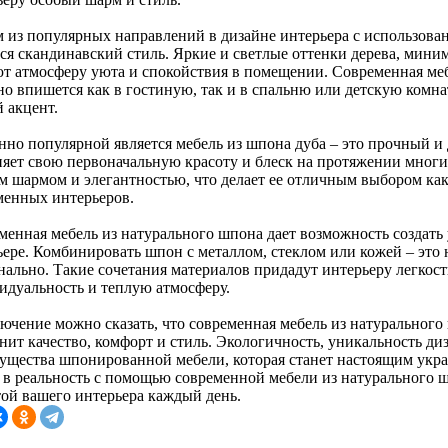
 из популярных направлений в дизайне интерьера с использова
тся скандинавский стиль. Яркие и светлые оттенки дерева, ми
ют атмосферу уюта и спокойствия в помещении. Современная меб
но впишется как в гостиную, так и в спальню или детскую комна
 акцент.
нно популярной является мебель из шпона дуба – это прочный и
няет свою первоначальную красоту и блеск на протяжении многих
м шармом и элегантностью, что делает ее отличным выбором как 
менных интерьеров.
менная мебель из натурального шпона дает возможность создат
ьере. Комбинировать шпон с металлом, стеклом или кожей – это 
нально. Такие сочетания материалов придадут интерьеру легкост
идуальность и теплую атмосферу.
лючение можно сказать, что современная мебель из натурального
нит качество, комфорт и стиль. Экологичность, уникальность ди
ущества шпонированной мебели, которая станет настоящим укр
 в реальность с помощью современной мебели из натурального 
той вашего интерьера каждый день.