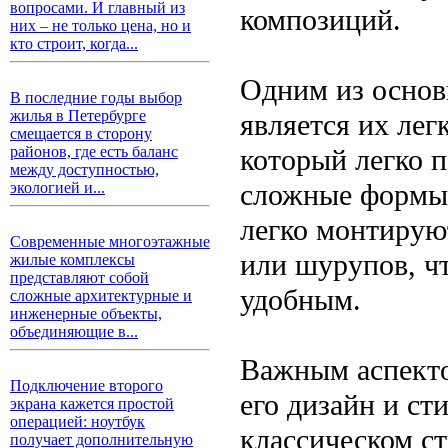
вопросами. И главный из
композиций.
них – не только цена, но и
кто строит, когда...
Одним из основ
В последние годы выбор
жилья в Петербурге
является их лег
смещается в сторону
который легко п
районов, где есть баланс
между доступностью,
сложные формы 
экологией и...
легко монтирую
Современные многоэтажные
или шурупов, ч
жилые комплексы
представляют собой
удобным.
сложные архитектурные и
инженерные объекты,
объединяющие в...
Важным аспекто
Подключение второго
его дизайн и ст
экрана кажется простой
операцией: ноутбук
классическом с
получает дополнительную