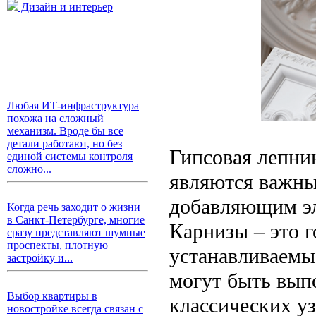
Дизайн и интерьер
Любая ИТ-инфраструктура
похожа на сложный
механизм. Вроде бы все
детали работают, но без
Гипсовая лепнин
единой системы контроля
сложно...
являются важны
добавляющим эл
Когда речь заходит о жизни
в Санкт-Петербурге, многие
Карнизы – это г
сразу представляют шумные
проспекты, плотную
устанавливаемые
застройку и...
могут быть вып
Выбор квартиры в
классических у
новостройке всегда связан с