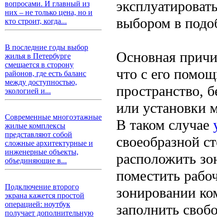
эксплуатироват
вопросами. И главный из
них – не только цена, но и
выбором в подо
кто строит, когда...
В последние годы выбор
Основная причин
жилья в Петербурге
смещается в сторону
что с его помо
районов, где есть баланс
между доступностью,
пространство, б
экологией и...
или установки 
Современные многоэтажные
В таком случае
жилые комплексы
представляют собой
своеобразной с
сложные архитектурные и
инженерные объекты,
расположить зон
объединяющие в...
поместить рабоч
Подключение второго
зонировании ко
экрана кажется простой
операцией: ноутбук
заполнить свобо
получает дополнительную