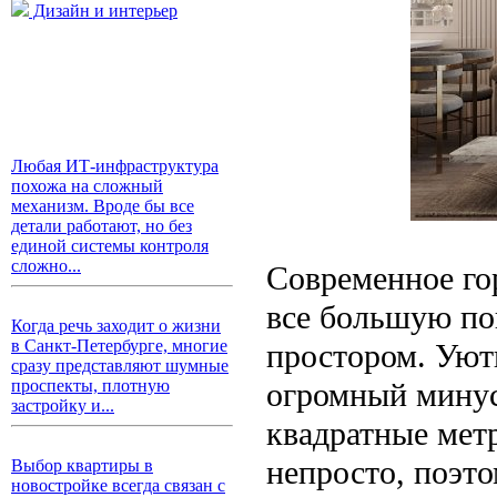
Дизайн и интерьер
Любая ИТ-инфраструктура
похожа на сложный
механизм. Вроде бы все
детали работают, но без
единой системы контроля
сложно...
Современное го
все большую по
Когда речь заходит о жизни
в Санкт-Петербурге, многие
простором. Уют
сразу представляют шумные
огромный минус
проспекты, плотную
застройку и...
квадратные мет
непросто, поэт
Выбор квартиры в
новостройке всегда связан с