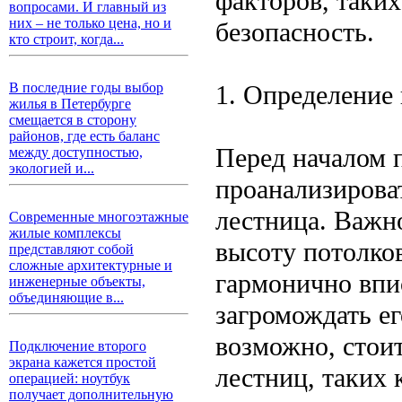
факторов, таких
вопросами. И главный из
них – не только цена, но и
безопасность.
кто строит, когда...
1. Определение 
В последние годы выбор
жилья в Петербурге
смещается в сторону
районов, где есть баланс
Перед началом 
между доступностью,
экологией и...
проанализироват
лестница. Важн
Современные многоэтажные
жилые комплексы
высоту потолков
представляют собой
сложные архитектурные и
гармонично впи
инженерные объекты,
объединяющие в...
загромождать ег
возможно, стои
Подключение второго
экрана кажется простой
лестниц, таких 
операцией: ноутбук
получает дополнительную