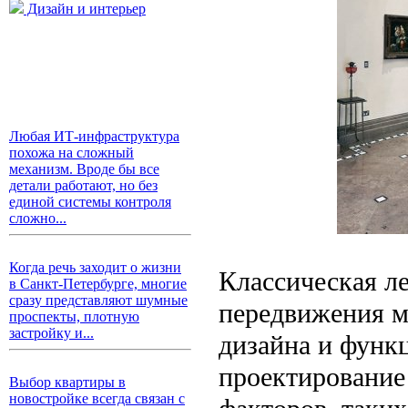
Дизайн и интерьер
Любая ИТ-инфраструктура
похожа на сложный
механизм. Вроде бы все
детали работают, но без
единой системы контроля
сложно...
Когда речь заходит о жизни
Классическая ле
в Санкт-Петербурге, многие
сразу представляют шумные
передвижения м
проспекты, плотную
застройку и...
дизайна и функ
проектирование
Выбор квартиры в
новостройке всегда связан с