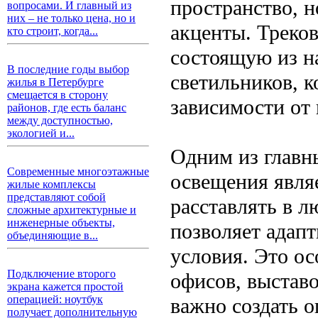
пространство, 
вопросами. И главный из
них – не только цена, но и
акценты. Треков
кто строит, когда...
состоящую из н
В последние годы выбор
светильников, 
жилья в Петербурге
смещается в сторону
зависимости от 
районов, где есть баланс
между доступностью,
экологией и...
Одним из главн
Современные многоэтажные
освещения явля
жилые комплексы
представляют собой
расставлять в л
сложные архитектурные и
инженерные объекты,
позволяет адап
объединяющие в...
условия. Это о
Подключение второго
офисов, выставо
экрана кажется простой
операцией: ноутбук
важно создать 
получает дополнительную