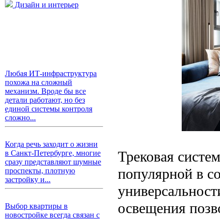
Дизайн и интерьер
Любая ИТ-инфраструктура
похожа на сложный
механизм. Вроде бы все
детали работают, но без
единой системы контроля
сложно...
Когда речь заходит о жизни
Трековая систем
в Санкт-Петербурге, многие
сразу представляют шумные
популярной в с
проспекты, плотную
застройку и...
универсальност
освещения позв
Выбор квартиры в
новостройке всегда связан с