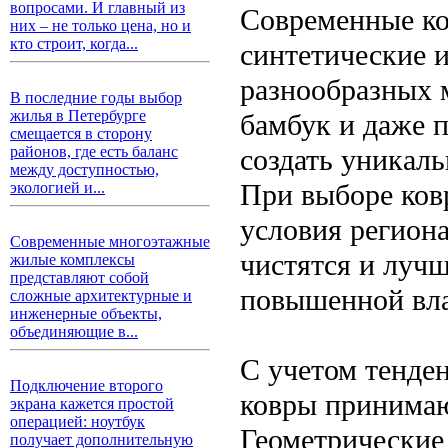
вопросами. И главный из
Современные ко
них – не только цена, но и
кто строит, когда...
синтетические 
разнообразных 
В последние годы выбор
жилья в Петербурге
бамбук и даже 
смещается в сторону
создать уникаль
районов, где есть баланс
между доступностью,
При выборе ков
экологией и...
условия региона
Современные многоэтажные
чистятся и луч
жилые комплексы
представляют собой
повышенной вла
сложные архитектурные и
инженерные объекты,
объединяющие в...
С учетом тенде
Подключение второго
ковры принимаю
экрана кажется простой
операцией: ноутбук
Геометрические 
получает дополнительную