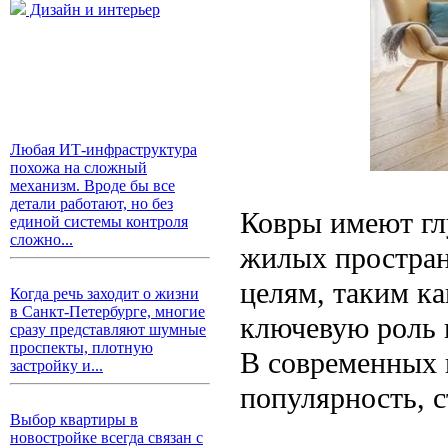
Дизайн и интерьер
Любая ИТ-инфраструктура
похожа на сложный
механизм. Вроде бы все
детали работают, но без
Ковры имеют гл
единой системы контроля
сложно...
жилых простран
целям, таким к
Когда речь заходит о жизни
в Санкт-Петербурге, многие
ключевую роль 
сразу представляют шумные
проспекты, плотную
В современных 
застройку и...
популярность, 
Выбор квартиры в
новостройке всегда связан с