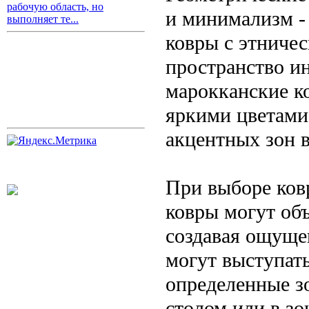
рабочую область, но
и минимализм -
выполняет те...
ковры с этниче
пространство и
марокканские к
яркими цветами,
акцентных зон в
При выборе ков
ковры могут об
создавая ощущен
могут выступат
определенные з
столом или в зо