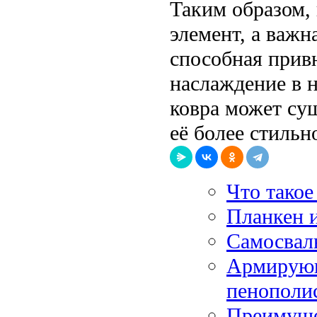
Таким образом, 
элемент, а важн
способная привн
наслаждение в 
ковра может су
её более стильн
Что тако
Планкен и
Самосвал
Армирующ
пенополи
Преимуще