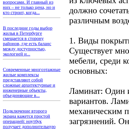
из ключевых асп
вопросами. И главный из
них – не только цена, но и
должно сочетать
кто строит, когда...
различным возде
В последние годы выбор
жилья в Петербурге
1. Виды покрыт
смещается в сторону
районов, где есть баланс
Существует мно
между доступностью,
экологией и...
мебели, среди 
основных:
Современные многоэтажные
жилые комплексы
представляют собой
сложные архитектурные и
Ламинат: Один 
инженерные объекты,
объединяющие в...
вариантов. Лам
механическим п
Подключение второго
экрана кажется простой
загрязнений. О
операцией: ноутбук
получает дополнительную