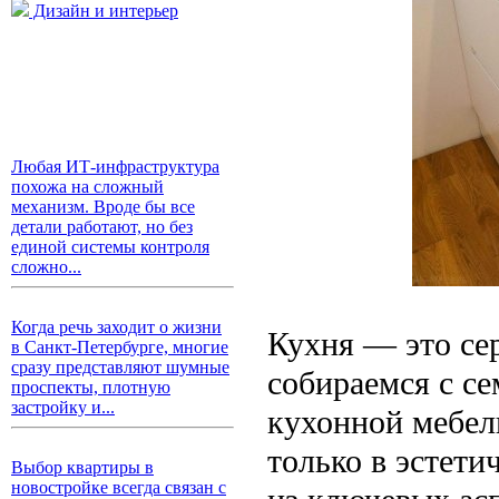
Дизайн и интерьер
Любая ИТ-инфраструктура
похожа на сложный
механизм. Вроде бы все
детали работают, но без
единой системы контроля
сложно...
Когда речь заходит о жизни
Кухня — это сер
в Санкт-Петербурге, многие
сразу представляют шумные
собираемся с с
проспекты, плотную
застройку и...
кухонной мебел
только в эстети
Выбор квартиры в
новостройке всегда связан с