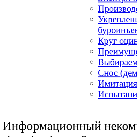
Производс
Укреплен
буроинъе
Круг оци
Преимуще
Выбираем
Снос (де
Имитация
Испытание
Информационный некомм