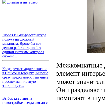
Дизайн и интерьер
Любая ИТ-инфраструктура
похожа на сложный
механизм. Вроде бы все
детали работают, но без
единой системы контроля
сложно...
Межкомнатные д
Когда речь заходит о жизни
элемент интерь
в Санкт-Петербурге, многие
сразу представляют шумные
может значител
проспекты, плотную
застройку и...
Они разделяют 
помогают в шум
Выбор квартиры в
новостройке всегда связан с