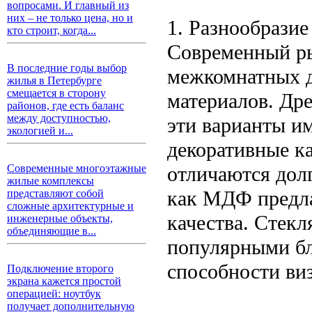
вопросами. И главный из
них – не только цена, но и
1. Разнообразие
кто строит, когда...
Современный ры
В последние годы выбор
межкомнатных д
жилья в Петербурге
смещается в сторону
материалов. Дре
районов, где есть баланс
между доступностью,
эти варианты и
экологией и...
декоративные ка
отличаются долг
Современные многоэтажные
жилые комплексы
как МДФ предла
представляют собой
сложные архитектурные и
качества. Стекл
инженерные объекты,
объединяющие в...
популярными бл
способности ви
Подключение второго
экрана кажется простой
операцией: ноутбук
получает дополнительную