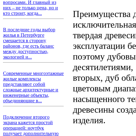
вопросами. И главный из
них – не только цена, но и
Преимущества д
кто строит, когда...
исключительная
В последние годы выбор
твердая древеси
жилья в Петербурге
смещается в сторону
эксплуатации б
районов, где есть баланс
между доступностью,
поэтому дубовы
экологией и...
десятилетиями, 
Современные многоэтажные
вторых, дуб обл
жилые комплексы
представляют собой
цветовым диапа
сложные архитектурные и
инженерные объекты,
насыщенного те
объединяющие в...
древесины созд
Подключение второго
изделия.
экрана кажется простой
операцией: ноутбук
получает дополнительную