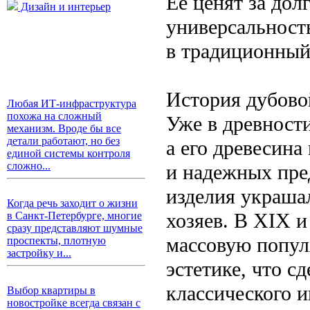
Ее ценят за дол
Дизайн и интерьер
универсальност
в традиционный,
История дубовой
Любая ИТ-инфраструктура
похожа на сложный
Уже в древности
механизм. Вроде бы все
детали работают, но без
а его древесина
единой системы контроля
сложно...
и надежных пре
изделия украшал
Когда речь заходит о жизни
хозяев. В XIX 
в Санкт-Петербурге, многие
сразу представляют шумные
массовую попул
проспекты, плотную
застройку и...
эстетике, что с
классического и
Выбор квартиры в
новостройке всегда связан с