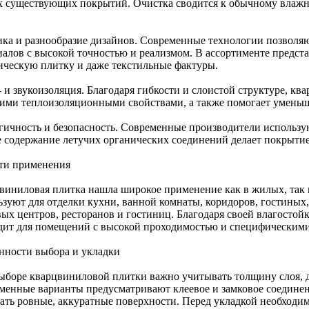
х существующих покрытий. Очистка сводится к обычному влажно
ика и разнообразие дизайнов. Современные технологии позволя
иалов с высокой точностью и реализмом. В ассортименте предста
ическую плитку и даже текстильные фактуры.
 и звукоизоляция. Благодаря гибкости и слоистой структуре, кв
ими теплоизоляционными свойствами, а также помогает уменьш
гичность и безопасность. Современные производители использу
е содержание летучих органических соединений делает покрытие
ти применения
виниловая плитка нашла широкое применение как в жилых, так 
ьзуют для отделки кухни, ванной комнаты, коридоров, гостиных
вых центров, ресторанов и гостиниц. Благодаря своей влагостойк
дит для помещений с высокой проходимостью и специфическими
нности выбора и укладки
ыборе кварцвиниловой плитки важно учитывать толщину слоя, ди
менные варианты предусматривают клеевое и замковое соединени
вать ровные, аккуратные поверхности. Перед укладкой необходи