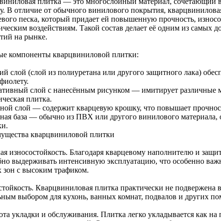
виниловая плитка — это многослойный материал, сочетающий в
у. В отличие от обычного винилового покрытия, кварцвиниловая
евого песка, который придает ей повышенную прочность, износо
ическим воздействиям. Такой состав делает её одним из самых 
тий на рынке.
ые компоненты кварцвиниловой плитки:
ий слой (слой из полиуретана или другого защитного лака) обес
фиолету.
ативный слой с нанесённым рисунком — имитирует различные ма
ическая плитка.
ной слой — содержит кварцевую крошку, что повышает прочност
ная база — обычно из ПВХ или другого винилового материала, 
ки.
ущества кварцвиниловой плитки
ая износостойкость. Благодаря кварцевому наполнителю и защи
бно выдерживать интенсивную эксплуатацию, что особенно важ
 зон с высоким трафиком.
стойкость. Кварцвиниловая плитка практически не подвержена во
ьным выбором для кухонь, ванных комнат, подвалов и других 
ота укладки и обслуживания. Плитка легко укладывается как на 