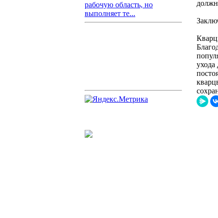
должн
рабочую область, но
выполняет те...
Заклю
Кварц
Благо
попул
ухода
посто
кварц
сохра