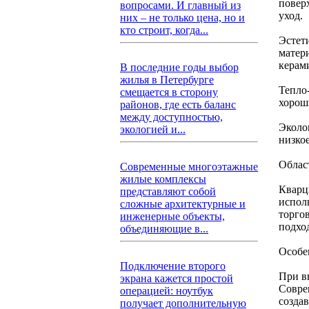
повер
вопросами. И главный из
уход.
них – не только цена, но и
кто строит, когда...
Эстет
матер
керам
В последние годы выбор
жилья в Петербурге
Тепло-
смещается в сторону
хорош
районов, где есть баланс
между доступностью,
Эколо
экологией и...
низко
Облас
Современные многоэтажные
жилые комплексы
Кварц
представляют собой
испол
сложные архитектурные и
торго
инженерные объекты,
подхо
объединяющие в...
Особе
Подключение второго
При в
экрана кажется простой
Совре
операцией: ноутбук
созда
получает дополнительную