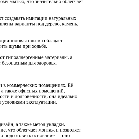
му мытью, что значительно облегчает
ют создавать имитации натуральных
влены варианты под дерево, камень,
арцвиниловая плитка обладает
ить шумы при ходьбе.
ют гипоаллергенные материалы, а
 безопасным для здоровья.
и в коммерческих помещениях. Её
, а также офисных помещений,
ости и долговечности, она идеально
 условиями эксплуатации.
зайн, а также метод укладки.
е, что облегчает монтаж и позволяет
мо подготовить основание — оно