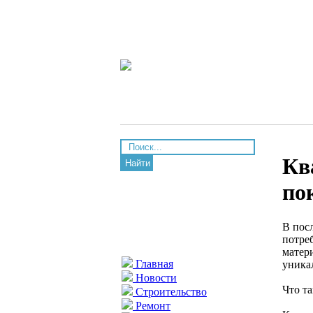
Кв
Найти
по
В пос
потре
матер
Главная
уника
Новости
Что т
Строительство
Ремонт