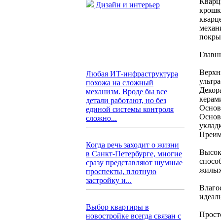
Кварц
Дизайн и интерьер
крошк
кварц
механ
покры
Главн
Верхн
Любая ИТ-инфраструктура
ультра
похожа на сложный
Декор
механизм. Вроде бы все
керам
детали работают, но без
Основ
единой системы контроля
Основ
сложно...
уклад
Преим
Когда речь заходит о жизни
Высок
в Санкт-Петербурге, многие
спосо
сразу представляют шумные
жилых
проспекты, плотную
застройку и...
Влаго
идеал
Выбор квартиры в
Прост
новостройке всегда связан с