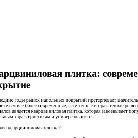
арцвиниловая плитка: совреме
крытие
ледние годы рынок напольных покрытий претерпевает значитель
бителям все более современные, эстетичные и практичные реше
иалов является кварцвиниловая плитка, которая завоевывает поп
льным характеристикам и универсальности.
акое кварцвиниловая плитка?