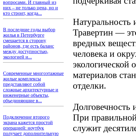
подчеркивая ста
вопросами. И главный из
них – не только цена, но и
кто строит, когда...
Натуральность 
В последние годы выбор
Травертин — эт
жилья в Петербурге
вредных веществ
смещается в сторону
районов, где есть баланс
человека и окр
между доступностью,
экологией и...
экологической 
материалов ста
Современные многоэтажные
жилые комплексы
отделки.
представляют собой
сложные архитектурные и
инженерные объекты,
объединяющие в...
Долговечность 
При правильной
Подключение второго
экрана кажется простой
служит десятил
операцией: ноутбук
получает дополнительную