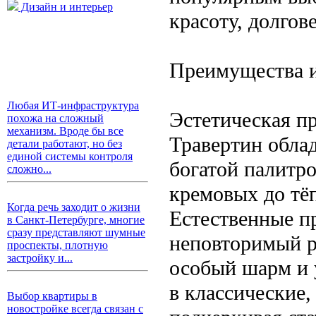
Дизайн и интерьер
красоту, долгов
Преимущества и
Любая ИТ-инфраструктура
Эстетическая п
похожа на сложный
механизм. Вроде бы все
Травертин обла
детали работают, но без
единой системы контроля
богатой палитр
сложно...
кремовых до тё
Когда речь заходит о жизни
Естественные п
в Санкт-Петербурге, многие
сразу представляют шумные
неповторимый р
проспекты, плотную
застройку и...
особый шарм и 
в классические,
Выбор квартиры в
новостройке всегда связан с