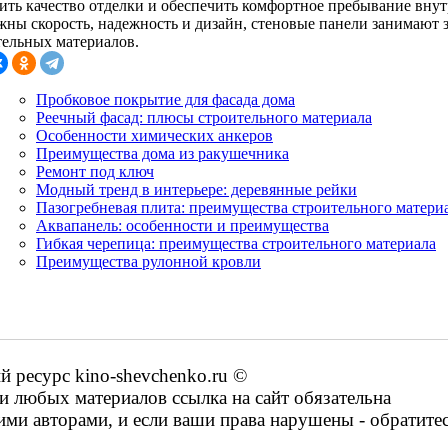
ить качество отделки и обеспечить комфортное пребывание вну
ажны скорость, надежность и дизайн, стеновые панели занимают
тельных материалов.
Пробковое покрытие для фасада дома
Реечный фасад: плюсы строительного материала
Особенности химических анкеров
Преимущества дома из ракушечника
Ремонт под ключ
Модный тренд в интерьере: деревянные рейки
Пазогребневая плита: преимущества строительного матери
Аквапанель: особенности и преимущества
Гибкая черепица: преимущества строительного материала
Преимущества рулонной кровли
ресурс kino-shevchenko.ru ©
 любых материалов ссылка на сайт обязательна
ими авторами, и если ваши права нарушены - обратите