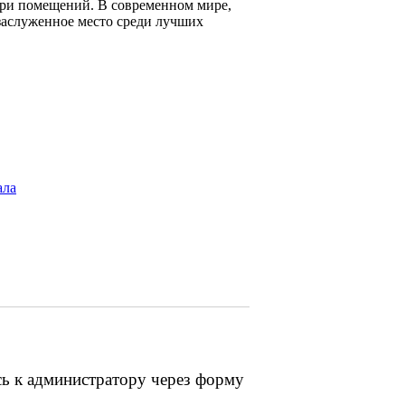
три помещений. В современном мире,
 заслуженное место среди лучших
ала
сь к администратору через форму