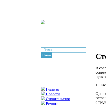
Ст
Найти
В сов
совре
практ
1. Быс
Главная
Одним
Новости
готов
Строительство
с тра
Ремонт