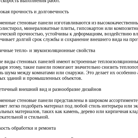
 скорость выполнения работ.
сокая прочность и долговечность
менные стеновые панели изготавливаются из высококачественны
олистирол, минераловатные плиты, гипсокартон или композитн
ической прочностью, устойчивы к деформациям, воздействию вл
ечивает долгий срок службы и сохранение внешнего вида на про
личные тепло- и звукоизоляционные свойства
е виды стеновых панелей имеют встроенные теплоизоляционные
даря этому, такие панели помогают значительно снизить теплоп
нь шума между комнатами или снаружи. Это делает их особенно
ых зданий и промышленных объектов.
тетичный внешний вид и разнообразие дизайнов
менные стеновые панели представлены в широком ассортименте ц
ляет легко подобрать материал под любой стиль интерьера или э
льных материалов, таких как камень, дерево или кирпичная клад
екательной и стильной.
кость обработки и ремонта