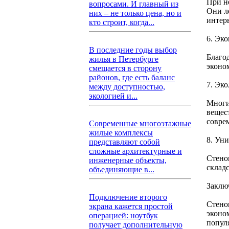
При н
вопросами. И главный из
Они л
них – не только цена, но и
интерь
кто строит, когда...
6. Эк
В последние годы выбор
Благо
жилья в Петербурге
эконо
смещается в сторону
районов, где есть баланс
7. Эко
между доступностью,
экологией и...
Многи
вещест
совре
Современные многоэтажные
жилые комплексы
8. Ун
представляют собой
сложные архитектурные и
Стено
инженерные объекты,
склад
объединяющие в...
Заклю
Подключение второго
Стено
экрана кажется простой
эконо
операцией: ноутбук
попул
получает дополнительную