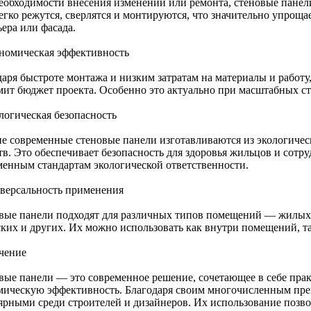
еобходимости внесения изменений или ремонта, стеновые панели
егко режутся, сверлятся и монтируются, что значительно упрощ
ера или фасада.
ономическая эффективность
даря быстроте монтажа и низким затратам на материалы и работу
мит бюджет проекта. Особенно это актуально при масштабных с
логическая безопасность
е современные стеновые панели изготавливаются из экологичес
в. Это обеспечивает безопасность для здоровья жильцов и сотру
менным стандартам экологической ответственности.
иверсальность применения
вые панели подходят для различных типов помещений — жилых
ских и других. Их можно использовать как внутри помещений, та
чение
вые панели — это современное решение, сочетающее в себе прак
мическую эффективность. Благодаря своим многочисленным преи
ярными среди строителей и дизайнеров. Их использование позвол