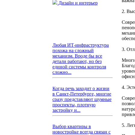
важна
Дизайн и интерьер
2. Вы
Совре
пеноп
механ
обесп
Любая ИТ-инфраструктура
3. От
похожа на сложный
механизм. Вроде бы все
Многи
детали работают, но без
Благо
единой системы контроля
урове
сложно...
офисн
4. Эс
Когда речь заходит о жизни
в Санкт-Петербурге, многие
Совре
сразу представляют шумные
позво
проспекты, плотную
натура
застройку и...
привл
5. Лег
Выбор квартиры в
новостройке всегда связан с