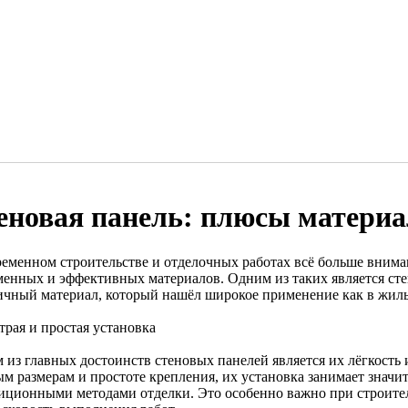
еновая панель: плюсы материа
ременном строительстве и отделочных работах всё больше внима
менных и эффективных материалов. Одним из таких является ст
ичный материал, который нашёл широкое применение как в жилых
трая и простая установка
 из главных достоинств стеновых панелей является их лёгкость 
ым размерам и простоте крепления, их установка занимает знач
диционными методами отделки. Это особенно важно при строител