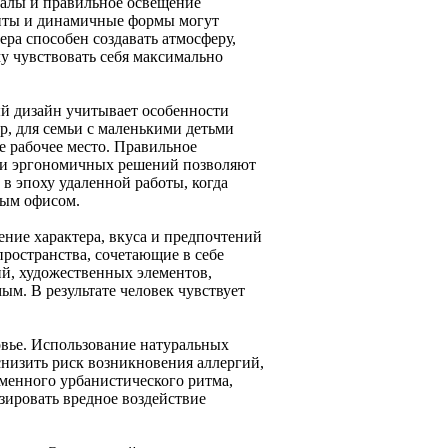
иалы и правильное освещение
центы и динамичные формы могут
ера способен создавать атмосферу,
му чувствовать себя максимально
й дизайн учитывает особенности
р, для семьи с маленькими детьми
е рабочее место. Правильное
й и эргономичных решений позволяют
в эпоху удаленной работы, когда
ным офисом.
ение характера, вкуса и предпочтений
ространства, сочетающие в себе
ий, художественных элементов,
м. В результате человек чувствует
овье. Использование натуральных
низить риск возникновения аллергий,
еменного урбанистического ритма,
зировать вредное воздействие