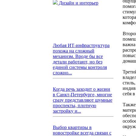
ощуще
Дизайн и интерьер
помог
стиму
котор
комфо
Второ
помещ
важна
Любая ИТ-инфраструктура
распр
похожа на сложный
повыс
механизм. Вроде бы все
домаш
детали работают, но без
единой системы контроля
Трети
сложно...
владе
стиль
индив
Когда речь заходит о жизни
себя 
в Санкт-Петербурге, многие
сразу представляют шумные
Также
проспекты, плотную
матер
застройку и...
обесп
особо
окруж
Выбор квартиры в
новостройке всегда связан с