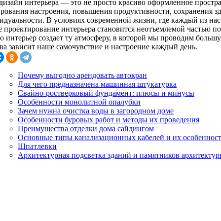
 дизайн интерьера — это не просто красиво оформленное прост
рования настроения, повышения продуктивности, сохранения з
идуальности. В условиях современной жизни, где каждый из нас
е проектирование интерьера становится неотъемлемой частью по
 интерьер создает ту атмосферу, в которой мы проводим большую
тва зависит наше самочувствие и настроение каждый день.
Почему выгодно арендовать автокран
Для чего предназначена машинная штукатурка
Свайно-ростверковый фундамент: плюсы и минусы
Особенности монолитной опалубки
Зачем нужна очистка воды в загородном доме
Особенности буровых работ и методы их проведения
Преимущества отделки дома сайдингом
Основные типы канализационных кабелей и их особеннос
Шпатлевки
Архитектурная подсветка зданий и памятников архитекту