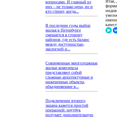
Итак,
вопросами. И главный из
форми
них – не только цена, но и
индив
кто строит, когда...
умело
именно
качес
В последние годы выбор
жилья в Петербурге
смещается в сторону
районов, где есть баланс
между доступностью,
экологией и...
Современные многоэтажные
жилые комплексы
представляют собой
сложные архитектурные и
инженерные объекты,
объединяющие в...
Подключение второго
экрана кажется простой
операцией: ноутбук
получает дополнительную