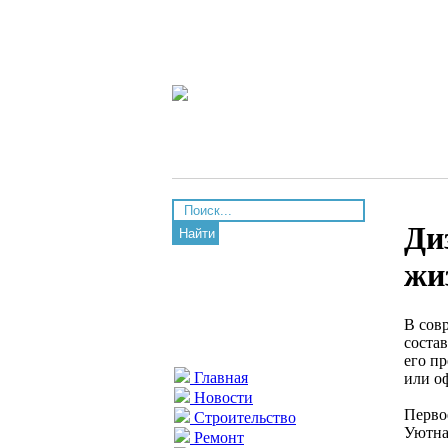
Ди
Найти
жи
В сов
соста
его п
Главная
или оф
Новости
Первое
Строительство
Уютна
Ремонт