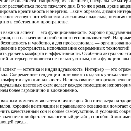
ние безопасности. Например, мягкие цвета, натуральные матер
ают расслабиться после тяжелого дня. В то же время, яркие ак
лировать креативность и энергию. Таким образом, дизайн интерь
ая соответствует потребностям и желаниям владельца, помогая е
ртно в собственном пространстве.
й важный аспект — это функциональность. Хорошо продуманны
ения, его назначение и особенности его пользователей. Наприме
 безопасность и удобство, а для профессионала — организованно
еделение пространства, использование современных технологи
ить уровень комфорта и эффективности. Особенно актуально это 
ний интерьер становится не только уютным, но и функциональ
й аспект — эстетика и индивидуальность. Интерьер — это отраж
льца. Современные тенденции позволяют создавать уникальные п
, комфорт и функциональность. Использование авторских решен
идуальных цветовых схем делает каждое помещение неповторимы
в нем более гармонично и вдохновенно.
 важным моментом является влияние дизайна интерьера на здор
иалов, хорошей вентиляции и правильного освещения помогает с
ечить качественный сон и общее самочувствие. В условиях совр
е значение приобретает экологичный дизайн, способный миними
ающей среды.