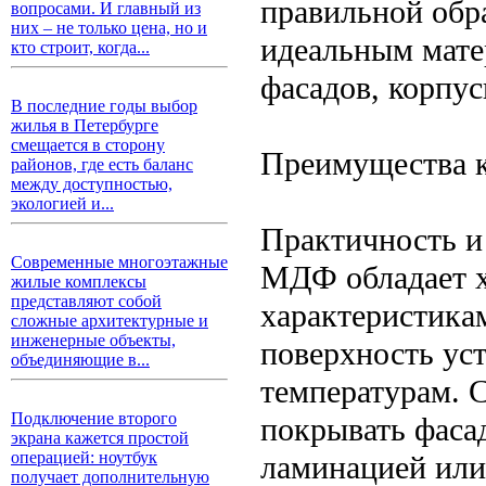
правильной обра
вопросами. И главный из
них – не только цена, но и
идеальным мате
кто строит, когда...
фасадов, корпус
В последние годы выбор
жилья в Петербурге
смещается в сторону
Преимущества 
районов, где есть баланс
между доступностью,
экологией и...
Практичность и
Современные многоэтажные
МДФ обладает 
жилые комплексы
представляют собой
характеристика
сложные архитектурные и
инженерные объекты,
поверхность уст
объединяющие в...
температурам. 
Подключение второго
покрывать фас
экрана кажется простой
операцией: ноутбук
ламинацией или
получает дополнительную