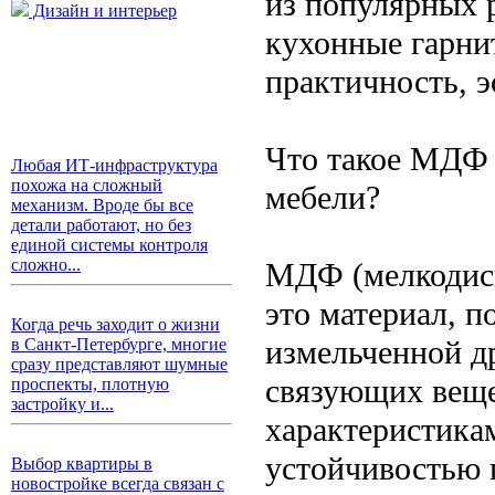
из популярных 
Дизайн и интерьер
кухонные гарни
практичность, э
Что такое МДФ 
Любая ИТ-инфраструктура
похожа на сложный
мебели?
механизм. Вроде бы все
детали работают, но без
единой системы контроля
сложно...
МДФ (мелкодисп
это материал, п
Когда речь заходит о жизни
измельченной д
в Санкт-Петербурге, многие
сразу представляют шумные
связующих веще
проспекты, плотную
застройку и...
характеристика
устойчивостью 
Выбор квартиры в
новостройке всегда связан с