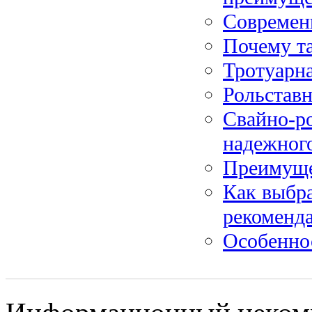
Современ
Почему т
Тротуарна
Рольставн
Свайно-р
надежного
Преимуще
Как выбра
рекоменд
Особенно