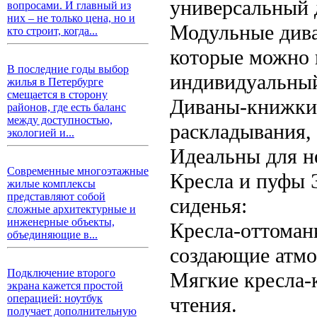
универсальный 
вопросами. И главный из
них – не только цена, но и
Модульные дива
кто строит, когда...
которые можно 
В последние годы выбор
индивидуальны
жилья в Петербурге
смещается в сторону
Диваны-книжки 
районов, где есть баланс
между доступностью,
раскладывания,
экологией и...
Идеальны для н
Современные многоэтажные
Кресла и пуфы 
жилые комплексы
представляют собой
сиденья:
сложные архитектурные и
инженерные объекты,
Кресла-оттоман
объединяющие в...
создающие атмо
Подключение второго
Мягкие кресла-
экрана кажется простой
операцией: ноутбук
чтения.
получает дополнительную