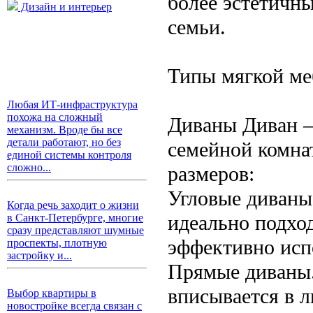
более эстетичны
Дизайн и интерьер
семьи.
Типы мягкой ме
Любая ИТ-инфраструктура
похожа на сложный
Диваны Диван —
механизм. Вроде бы все
детали работают, но без
семейной комна
единой системы контроля
сложно...
размеров:
Угловые диваны
Когда речь заходит о жизни
идеально подхо
в Санкт-Петербурге, многие
сразу представляют шумные
эффективно исп
проспекты, плотную
застройку и...
Прямые диваны.
вписывается в 
Выбор квартиры в
новостройке всегда связан с