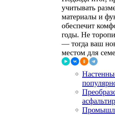
учитывать разм
материалы и фу
обеспечит комфо
годы. Не тороп
— тогда ваш но
местом для сем
Настенные
популярн
Преобразо
асфальтир
Промышле