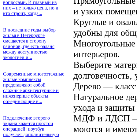
Прямоугольные 
вопросами. И главный из
них – не только цена, но и
и узких помеще
кто строит, когда...
Круглые и овал
В последние годы выбор
удобны для общ
жилья в Петербурге
Многоугольные 
смещается в сторону
районов, где есть баланс
интерьеров.
между доступностью,
экологией и...
Выберите матер
долговечность, 
Современные многоэтажные
жилые комплексы
Дерево — класси
представляют собой
сложные архитектурные и
Натуральное дер
инженерные объекты,
объединяющие в...
ухода и защиты 
МДФ и ЛДСП — 
Подключение второго
экрана кажется простой
моются и имеют
операцией: ноутбук
получает дополнительную