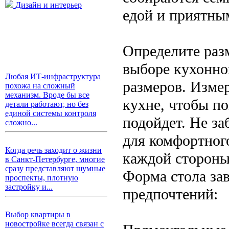
Дизайн и интерьер
едой и приятны
Определите раз
выборе кухонног
Любая ИТ-инфраструктура
размеров. Изме
похожа на сложный
механизм. Вроде бы все
кухне, чтобы п
детали работают, но без
единой системы контроля
подойдет. Не за
сложно...
для комфортног
Когда речь заходит о жизни
каждой стороны
в Санкт-Петербурге, многие
сразу представляют шумные
Форма стола за
проспекты, плотную
застройку и...
предпочтений:
Выбор квартиры в
новостройке всегда связан с