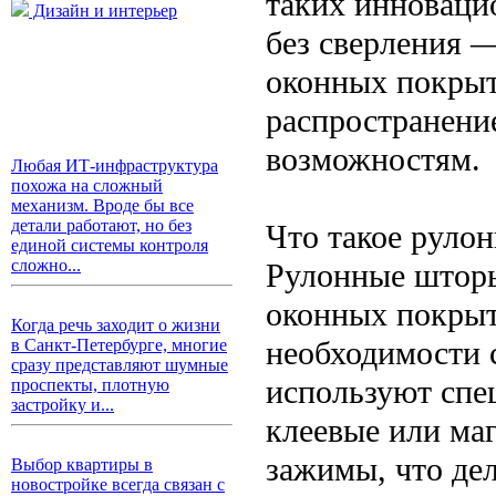
таких инноваци
Дизайн и интерьер
без сверления 
оконных покрыт
распространени
возможностям.
Любая ИТ-инфраструктура
похожа на сложный
механизм. Вроде бы все
детали работают, но без
Что такое руло
единой системы контроля
сложно...
Рулонные шторы
оконных покрыти
Когда речь заходит о жизни
необходимости 
в Санкт-Петербурге, многие
сразу представляют шумные
используют спе
проспекты, плотную
застройку и...
клеевые или ма
зажимы, что де
Выбор квартиры в
новостройке всегда связан с