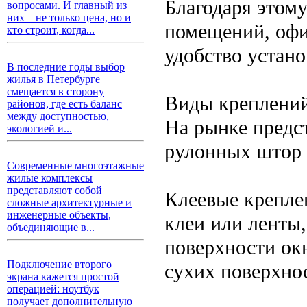
Благодаря этом
вопросами. И главный из
них – не только цена, но и
помещений, офис
кто строит, когда...
удобство устано
В последние годы выбор
жилья в Петербурге
смещается в сторону
Виды креплений
районов, где есть баланс
между доступностью,
На рынке предс
экологией и...
рулонных штор 
Современные многоэтажные
жилые комплексы
представляют собой
Клеевые крепле
сложные архитектурные и
инженерные объекты,
клеи или ленты
объединяющие в...
поверхности окн
Подключение второго
сухих поверхно
экрана кажется простой
операцией: ноутбук
получает дополнительную