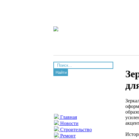
Зе
Найти
дл
Зерка
оформ
образ
Главная
усиле
акцен
Новости
Строительство
Истор
Ремонт