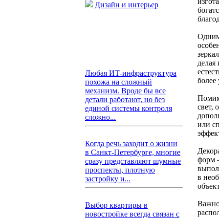
изгот
Дизайн и интерьер
богат
благо
Одним
особе
зерка
делая
естес
Любая ИТ-инфраструктура
более
похожа на сложный
механизм. Вроде бы все
Помим
детали работают, но без
свет,
единой системы контроля
допол
сложно...
или с
эффек
Когда речь заходит о жизни
Декор
в Санкт-Петербурге, многие
форм 
сразу представляют шумные
выпол
проспекты, плотную
в нео
застройку и...
объек
Важно
Выбор квартиры в
распо
новостройке всегда связан с