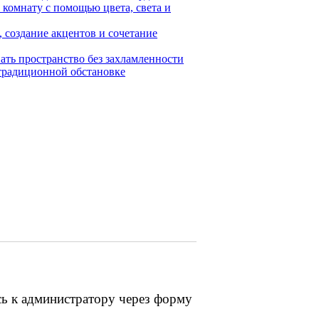
 комнату с помощью цвета, света и
, создание акцентов и сочетание
ать пространство без захламленности
 традиционной обстановке
сь к администратору через форму