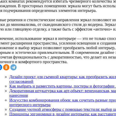
ьких комнатах рекомендуется избегать чрезмерного количества з
мождения. В просторных помещениях зеркала могут быть исполь
ля подчеркивания определенных элементов интерьера.
вые решения и стилистические направления зеркал позволяют и
ики до минимализма, от скандинавского стиля до модерна. Зерка
ую или глянцевую отделку, а также быть с эффектом «антично» 
лючение, использование зеркал в интерьере — это не только спо
умент расширения пространства, усиления освещения и создани
ложение и выбор зеркал позволяют преобразить любой интерьер, 
орным и эстетически привлекательным. В современном дизайне 
 сочетая функциональность с декоративностью, что делает их не
ничного и комфортного пространства.
Дизайн проект для съемной квартиры: как преобразить жил
согласований
Как выбрать и разместить картины, постеры и фотографии 
Декоративная штукатурка как арт-объект: венецианская, м
нанесения
Искусство комбинирования обоев: как сочетать разные при
интересного интерьера
Создание уютной атмосферы с помощью текстиля: выбор шт
Принципы эргономики в дизайне интерьера: как расставит