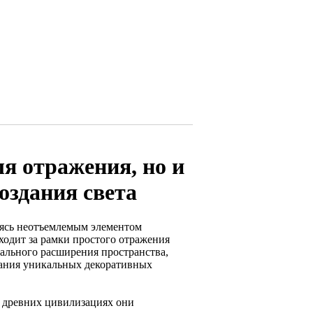
ля отражения, но и
оздания света
овясь неотъемлемым элементом
одит за рамки простого отражения
уального расширения пространства,
здания уникальных декоративных
В древних цивилизациях они