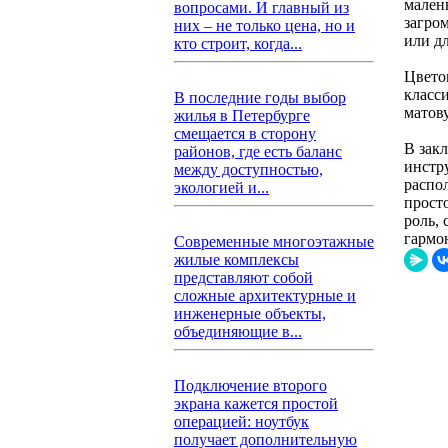
мален
вопросами. И главный из
загро
них – не только цена, но и
или д
кто строит, когда...
Цвето
класс
В последние годы выбор
матов
жилья в Петербурге
смещается в сторону
В зак
районов, где есть баланс
инстр
между доступностью,
распо
экологией и...
прост
роль,
гармо
Современные многоэтажные
жилые комплексы
представляют собой
сложные архитектурные и
инженерные объекты,
объединяющие в...
Подключение второго
экрана кажется простой
операцией: ноутбук
получает дополнительную