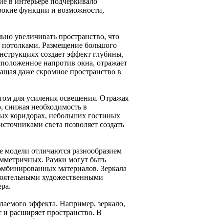
вие в интерьере подчеркивало
ирокие функции и возможности,
ьно увеличивать пространство, что
и потолками. Размещение большого
онструкциях создает эффект глубины,
сположенное напротив окна, отражает
ращая даже скромное пространство в
том для усиления освещения. Отражая
, снижая необходимость в
ых коридорах, небольших гостиных
источниками света позволяет создать
е модели отличаются разнообразием
имметричных. Рамки могут быть
комбинированных материалов. Зеркала
стоятельными художественными
ра.
аемого эффекта. Например, зеркало,
 и расширяет пространство. В