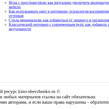
Игра с пространством: как визуально увеличить маленькую
мебели
Как использовать цвет в интерьере: психология восприятия
оттенков
Стиль минимализм: как избавиться от лишнего и организов
Классический интерьер с современным twist: как добавить
актуальности
ресурс kino-shevchenko.ru ©
 любых материалов ссылка на сайт обязательна
ими авторами, и если ваши права нарушены - обратите