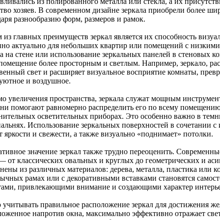
авливались из полированного металла или стекла, а их присутст
ство хозяев. В современном дизайне зеркала приобрели более ш
даря разнообразию форм, размеров и рамок.
 из главных преимуществ зеркал является их способность визуал
нно актуально для небольших квартир или помещений с низким
ла на стене или использование зеркальных панелей в стеновых к
 помещение более просторным и светлым. Например, зеркало, ра
твенный свет и расширяет визуальное восприятие комнаты, прев
 уютное и воздушное.
о увеличения пространства, зеркала служат мощным инструмен
 они помогают равномерно распределить его по всему помещению
нительных осветительных приборах. Это особенно важно в темн
пальнях. Использование зеркальных поверхностей в сочетании с 
т яркости и свежести, а также визуально «поднимает» потолки.
ативное значение зеркал также трудно переоценить. Современны
— от классических овальных и круглых до геометрических и ас
нены из различных материалов: дерева, металла, пластика или 
бычных рамах или с декоративными вставками становятся само
тами, привлекающими внимание и создающими характер интерье
 учитывать правильное расположение зеркал для достижения жел
ложенное напротив окна, максимально эффективно отражает свет