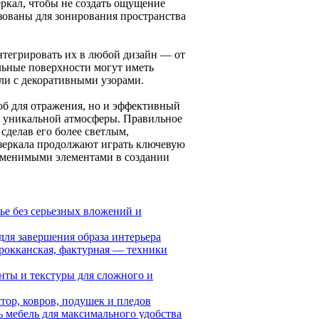
еркал, чтобы не создать ощущение
зованы для зонирования пространства
нтегрировать их в любой дизайн — от
льные поверхности могут иметь
или с декоративными узорами.
соб для отражения, но и эффективный
я уникальной атмосферы. Правильное
сделав его более светлым,
зеркала продолжают играть ключевую
заменимыми элементами в создании
ье без серьезных вложений и
для завершения образа интерьера
арокканская, фактурная — техники
нты и текстуры для сложного и
ор, ковров, подушек и пледов
ь мебель для максимального удобства