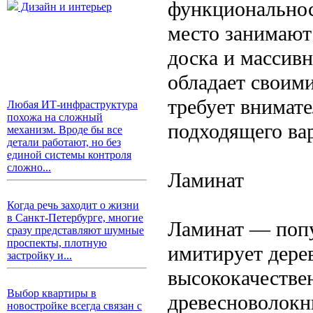
функциональнос
Дизайн и интерьер
место занимают
доска и массив
обладает своим
требует внимате
Любая ИТ-инфраструктура
похожа на сложный
подходящего ва
механизм. Вроде бы все
детали работают, но без
единой системы контроля
сложно...
Ламинат
Когда речь заходит о жизни
в Санкт-Петербурге, многие
Ламинат — попу
сразу представляют шумные
проспекты, плотную
имитирует дере
застройку и...
высококачестве
Выбор квартиры в
древесноволокн
новостройке всегда связан с