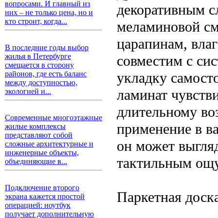
вопросами. И главный из
декоративным с
них – не только цена, но и
кто строит, когда...
меламиновой см
царапинам, влаг
В последние годы выбор
жилья в Петербурге
совместим с сис
смещается в сторону
укладку самост
районов, где есть баланс
между доступностью,
ламинат чувств
экологией и...
длительному воз
Современные многоэтажные
применение в в
жилые комплексы
представляют собой
он может выгляд
сложные архитектурные и
инженерные объекты,
тактильным ощу
объединяющие в...
Подключение второго
Паркетная доск
экрана кажется простой
операцией: ноутбук
получает дополнительную