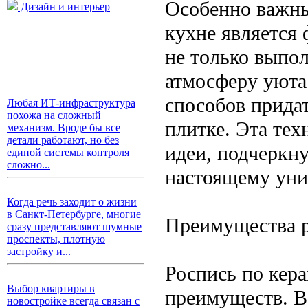
Особенно важны
Дизайн и интерьер
кухне является 
не только выпо
атмосферу уюта
способов прида
Любая ИТ-инфраструктура
похожа на сложный
плитке. Эта тех
механизм. Вроде бы все
детали работают, но без
идеи, подчеркну
единой системы контроля
сложно...
настоящему ун
Когда речь заходит о жизни
в Санкт-Петербурге, многие
Преимущества р
сразу представляют шумные
проспекты, плотную
застройку и...
Роспись по кер
Выбор квартиры в
преимуществ. В
новостройке всегда связан с