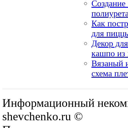
Создание
полиурета
Как постр
для пиццы
Декор для
кашпо из
Вязаный и
схема пле
Информационный некомм
shevchenko.ru ©