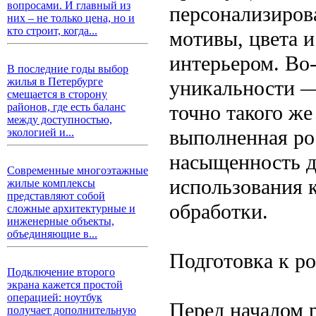
вопросами. И главный из
персонализиров
них – не только цена, но и
кто строит, когда...
мотивы, цвета 
интерьером. Во-
В последние годы выбор
жилья в Петербурге
уникальности — 
смещается в сторону
точно такого же
районов, где есть баланс
между доступностью,
выполненная ро
экологией и...
насыщенность д
Современные многоэтажные
использования 
жилые комплексы
представляют собой
обработки.
сложные архитектурные и
инженерные объекты,
объединяющие в...
Подготовка к р
Подключение второго
экрана кажется простой
операцией: ноутбук
Перед началом 
получает дополнительную