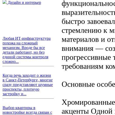
функциональнос
Дизайн и интерьер
выразительность
быстро завоевал
стремлению к м
материалов и о
Любая ИТ-инфраструктура
похожа на сложный
внимания — соз
механизм. Вроде бы все
детали работают, но без
прогрессивные 
единой системы контроля
сложно...
требованиям ко
Когда речь заходит о жизни
в Санкт-Петербурге, многие
Основные особе
сразу представляют шумные
проспекты, плотную
застройку и...
Хромированные 
Выбор квартиры в
акценты Одной 
новостройке всегда связан с