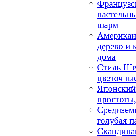
Французс
пастельны
шарм
Американс
дерево и 
дома
Стиль Ше
цветочны
Японский
простоты,
Средиземн
голубая п
Скандинав