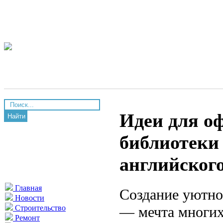
Идеи для о
Найти
библиотеки 
английског
Главная
Создание уютно
Новости
— мечта многих
Строительство
Ремонт