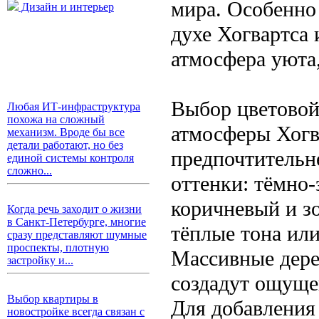
мира. Особенно
Дизайн и интерьер
духе Хогвартса 
атмосфера уюта,
Выбор цветовой
Любая ИТ-инфраструктура
похожа на сложный
атмосферы Хогв
механизм. Вроде бы все
детали работают, но без
предпочтительн
единой системы контроля
сложно...
оттенки: тёмно-
коричневый и з
Когда речь заходит о жизни
в Санкт-Петербурге, многие
тёплые тона ил
сразу представляют шумные
проспекты, плотную
Массивные дере
застройку и...
создадут ощуще
Выбор квартиры в
Для добавления
новостройке всегда связан с