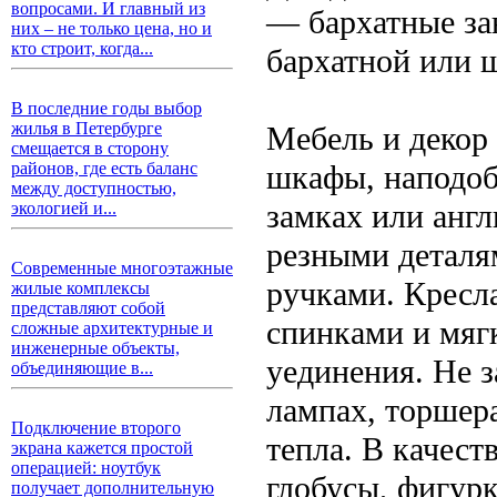
вопросами. И главный из
— бархатные зан
них – не только цена, но и
кто строит, когда...
бархатной или 
В последние годы выбор
жилья в Петербурге
Мебель и декор
смещается в сторону
шкафы, наподоби
районов, где есть баланс
между доступностью,
замках или анг
экологией и...
резными деталя
Современные многоэтажные
ручками. Кресл
жилые комплексы
представляют собой
спинками и мя
сложные архитектурные и
инженерные объекты,
уединения. Не 
объединяющие в...
лампах, торшера
Подключение второго
тепла. В качест
экрана кажется простой
операцией: ноутбук
глобусы, фигурк
получает дополнительную