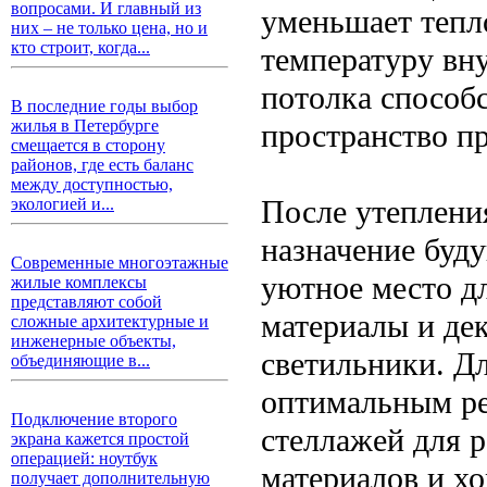
вопросами. И главный из
уменьшает тепл
них – не только цена, но и
кто строит, когда...
температуру вну
потолка способс
В последние годы выбор
жилья в Петербурге
пространство п
смещается в сторону
районов, где есть баланс
между доступностью,
После утеплени
экологией и...
назначение буду
Современные многоэтажные
уютное место дл
жилые комплексы
представляют собой
материалы и де
сложные архитектурные и
инженерные объекты,
светильники. Дл
объединяющие в...
оптимальным ре
Подключение второго
стеллажей для 
экрана кажется простой
операцией: ноутбук
материалов и х
получает дополнительную