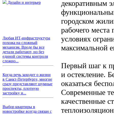
декоративным э
Дизайн и интерьер
функциональным
городском жили
рабочего места 
условиях огран
Любая ИТ-инфраструктура
похожа на сложный
максимальной е
механизм. Вроде бы все
детали работают, но без
единой системы контроля
сложно...
Первый шаг к п
и остекление. Б
Когда речь заходит о жизни
в Санкт-Петербурге, многие
оказаться беспо
сразу представляют шумные
проспекты, плотную
Современные те
застройку и...
качественные с
Выбор квартиры в
теплоизоляцион
новостройке всегда связан с