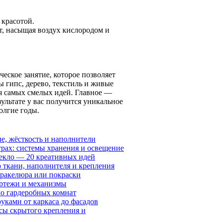
 красотой.
т, насыщая воздух кислородом и
еское занятие, которое позволяет
 гипс, дерево, текстиль и живые
я самых смелых идей. Главное —
ультате у вас получится уникальное
долгие годы.
е, жёсткость и наполнители
рах: системы хранения и освещение
текло — 20 креативных идей
 ткани, наполнителя и крепления
кракелюра или покраски
ертежи и механизмы
до гардеробных комнат
уками от каркаса до фасадов
сы скрытого крепления и