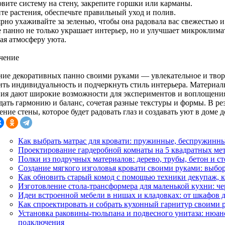
овите систему на стену, закрепите горшки или карманы.
те растения, обеспечьте правильный уход и полив.
рно ухаживайте за зеленью, чтобы она радовала вас свежестью и
 панно не только украшает интерьер, но и улучшает микроклима
ая атмосферу уюта.
чение
ние декоративных панно своими руками — увлекательное и творч
ить индивидуальность и подчеркнуть стиль интерьера. Материалы
ния дают широкие возможности для экспериментов и воплощени
ать гармонию и баланс, сочетая разные текстуры и формы. В рез
ние стены, которое будет радовать глаз и создавать уют в доме 
Как выбрать матрас для кровати: пружинные, беспружинны
Проектирование гардеробной комнаты на 5 квадратных мет
Полки из подручных материалов: дерево, трубы, бетон и с
Создание мягкого изголовья кровати своими руками: выбор
Как обновить старый комод с помощью техники декупаж, 
Изготовление стола-трансформера для маленькой кухни: ч
Идеи встроенной мебели в нишах и кладовках: от шкафов 
Как спроектировать и собрать кухонный гарнитур своими р
Установка раковины-тюльпана и подвесного унитаза: нюан
подключения