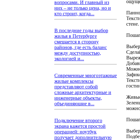
ощуще
вопросами. И главный из
них – не только цена, но и
Панно 
кто строит, когда...
Текст
стене
В последние годы выбор
Пошаг
жилья в Петербурге
смещается в сторону
Выбери
районов, где есть баланс
Сдела
между доступностью,
Выреж
экологией и...
Добав
Можно
Зафик
Современные многоэтажные
Текст
жилые комплексы
гости
представляют собой
сложные архитектурные и
Живые
инженерные объекты,
Зелен
объединяющие в...
можно
Пошаг
Подключение второго
экрана кажется простой
Выбер
операцией: ноутбук
Подбе
получает дополнительную