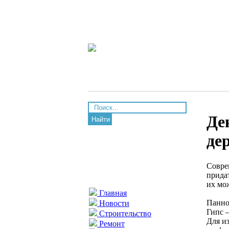
Де
Найти
де
Совре
прида
их мо
Главная
Панно 
Новости
Гипс 
Строительство
Для и
Ремонт