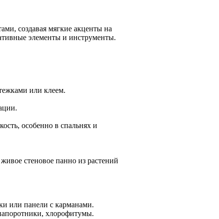
ами, создавая мягкие акценты на
оративные элементы и инструменты.
тежками или клеем.
ации.
ость, особенно в спальнях и
 живое стеновое панно из растений
и или панели с карманами.
папоротники, хлорофитумы.