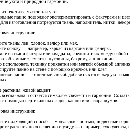
ние уюта и природной гармонии.
из текстиля: мягкость и уют
ильные панно позволяют экспериментировать с фактурами и цвет
. Для изготовления потребуется ткань, наполнитель, нитки, дек
овая инструкция:
те ткань: лен, хлопок, велюр или мех.
йте основу — например, каркас из картона или фанеры.
ьте из ткани фигуры или квадраты, соедините их между собой с
ьте объемные элементы: пуговицы, бахрому, аппликации.
 использовать технику прихватки или мягкой объемной апплик
сируйте панно на стене с помощью крючков или клея.
ильное панно — отличный способ добавить в интерьер уют и мягк
ных.
 растения: живой акцент
ь всегда была и остается символом свежести и гармонии. Создать
 с помощью вертикальных садов, кашпо или флорариумов.
овая инструкция:
ите подходящий способ — модульные системы, подвесные горшк
рите растения по освещению и уходу — например, суккуленты, 