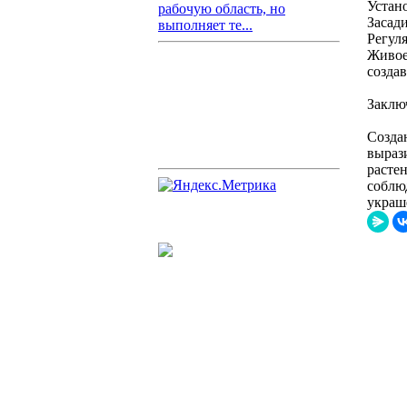
Устан
рабочую область, но
Засади
выполняет те...
Регуля
Живое
создав
Заклю
Созда
выраз
расте
соблюд
украше