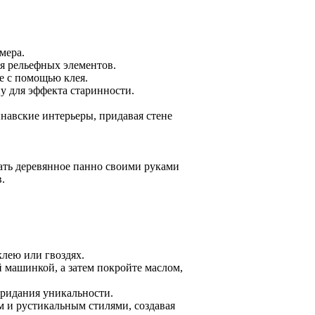
мера.
ия рельефных элементов.
ве с помощью клея.
у для эффекта старинности.
навские интерьеры, придавая стене
ать деревянное панно своими руками
.
клею или гвоздях.
 машинкой, а затем покройте маслом,
придания уникальности.
 и рустикальным стилями, создавая