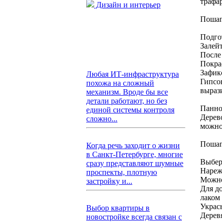
трафар
Дизайн и интерьер
Пошаг
Подго
Залей
После
Покра
Зафик
Любая ИТ-инфраструктура
Гипсо
похожа на сложный
выраз
механизм. Вроде бы все
детали работают, но без
Панно 
единой системы контроля
Дерев
сложно...
можно
Пошаг
Когда речь заходит о жизни
в Санкт-Петербурге, многие
Выбер
сразу представляют шумные
Нареж
проспекты, плотную
Можно
застройку и...
Для д
лаком
Украс
Выбор квартиры в
Дерев
новостройке всегда связан с