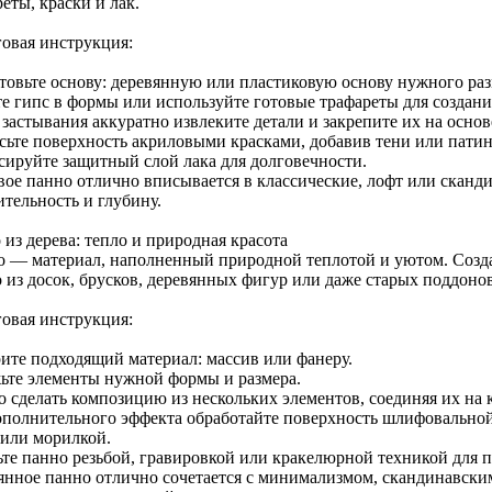
еты, краски и лак.
овая инструкция:
товьте основу: деревянную или пластиковую основу нужного раз
те гипс в формы или используйте готовые трафареты для создан
 застывания аккуратно извлеките детали и закрепите их на осно
сьте поверхность акриловыми красками, добавив тени или патин
сируйте защитный слой лака для долговечности.
вое панно отлично вписывается в классические, лофт или сканди
ительность и глубину.
из дерева: тепло и природная красота
о — материал, наполненный природной теплотой и уютом. Созд
 из досок, брусков, деревянных фигур или даже старых поддонов
овая инструкция:
ите подходящий материал: массив или фанеру.
ьте элементы нужной формы и размера.
 сделать композицию из нескольких элементов, соединяя их на 
ополнительного эффекта обработайте поверхность шлифовальной
 или морилкой.
ьте панно резьбой, гравировкой или кракелюрной техникой для 
янное панно отлично сочетается с минимализмом, скандинавским