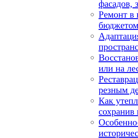
фасадов, 
Ремонт в 
бюджетом:
Адаптация
пространс
Восстано
или на ле
Реставрац
резным д
Как утепл
сохранив 
Особенно
историче