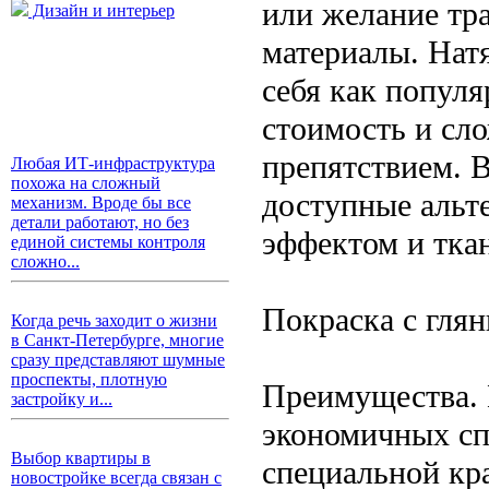
или желание тр
Дизайн и интерьер
материалы. Нат
себя как популя
стоимость и сл
препятствием. 
Любая ИТ-инфраструктура
похожа на сложный
доступные альт
механизм. Вроде бы все
детали работают, но без
эффектом и тка
единой системы контроля
сложно...
Покраска с гля
Когда речь заходит о жизни
в Санкт-Петербурге, многие
сразу представляют шумные
проспекты, плотную
Преимущества. 
застройку и...
экономичных сп
Выбор квартиры в
специальной кр
новостройке всегда связан с