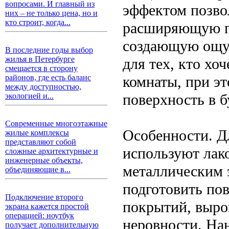
вопросами. И главный из
эффектом позво
них – не только цена, но и
кто строит, когда...
расширяющую п
создающую ощущ
В последние годы выбор
жилья в Петербурге
для тех, кто хо
смещается в сторону
комнаты, при э
районов, где есть баланс
между доступностью,
поверхность в 
экологией и...
Современные многоэтажные
Особенности. Д
жилые комплексы
представляют собой
используют лак
сложные архитектурные и
инженерные объекты,
металлическим 
объединяющие в...
подготовить пов
Подключение второго
покрытий, выро
экрана кажется простой
операцией: ноутбук
неровности. Нан
получает дополнительную