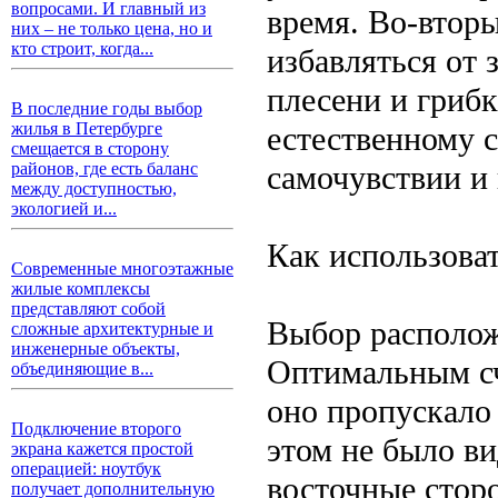
вопросами. И главный из
время. Во-втор
них – не только цена, но и
кто строит, когда...
избавляться от 
плесени и грибк
В последние годы выбор
жилья в Петербурге
естественному 
смещается в сторону
самочувствии и
районов, где есть баланс
между доступностью,
экологией и...
Как использова
Современные многоэтажные
жилые комплексы
представляют собой
Выбор располож
сложные архитектурные и
инженерные объекты,
Оптимальным сч
объединяющие в...
оно пропускало 
Подключение второго
этом не было в
экрана кажется простой
операцией: ноутбук
восточные стор
получает дополнительную