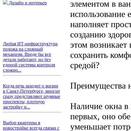
элементом в ван
Дизайн и интерьер
использование е
наполняет прост
созданию здоро
этом возникает 
Любая ИТ-инфраструктура
похожа на сложный
сохранить комф
механизм. Вроде бы все
детали работают, но без
средой?
единой системы контроля
сложно...
Преимущества н
Когда речь заходит о жизни
в Санкт-Петербурге, многие
сразу представляют шумные
проспекты, плотную
Наличие окна в
застройку и...
первых, оно обе
Выбор квартиры в
уменьшает потре
новостройке всегда связан с