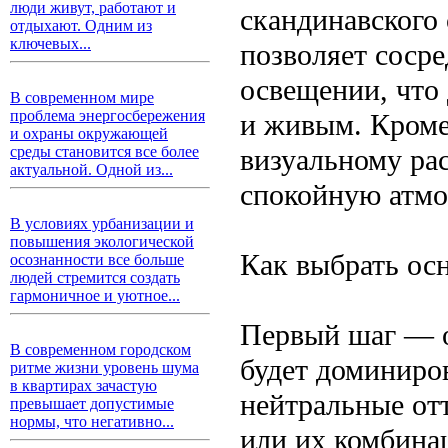
люди живут, работают и
скандинавского 
отдыхают. Одним из
ключевых...
позволяет сосре
освещении, что
В современном мире
проблема энергосбережения
и живым. Кроме
и охраны окружающей
визуальному ра
среды становится все более
актуальной. Одной из...
спокойную атмо
В условиях урбанизации и
повышения экологической
Как выбрать ос
осознанности все больше
людей стремится создать
гармоничное и уютное...
Первый шаг — о
В современном городском
будет доминиро
ритме жизни уровень шума
в квартирах зачастую
нейтральные от
превышает допустимые
нормы, что негативно...
или их комбина