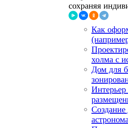
сохраняя индив
Как оформ
(например
Проектиро
холма с и
Дом для 
зонирован
Интерьер 
размещен
Создание 
астронома