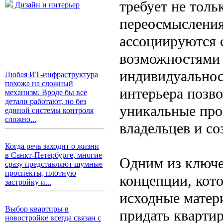
требует не толь
Дизайн и интерьер
переосмысления
ассоциируются 
возможностями 
индивидуальнос
Любая ИТ-инфраструктура
похожа на сложный
интерьера позв
механизм. Вроде бы все
детали работают, но без
уникальные про
единой системы контроля
сложно...
владельцев и с
Когда речь заходит о жизни
в Санкт-Петербурге, многие
Одним из ключе
сразу представляют шумные
проспекты, плотную
концепции, кот
застройку и...
исходные матери
Выбор квартиры в
придать кварти
новостройке всегда связан с