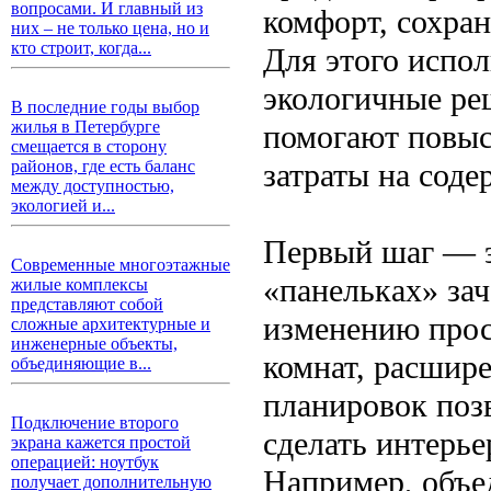
вопросами. И главный из
комфорт, сохра
них – не только цена, но и
кто строит, когда...
Для этого испо
экологичные ре
В последние годы выбор
жилья в Петербурге
помогают повыс
смещается в сторону
затраты на соде
районов, где есть баланс
между доступностью,
экологией и...
Первый шаг — э
Современные многоэтажные
«панельках» за
жилые комплексы
представляют собой
изменению прос
сложные архитектурные и
инженерные объекты,
комнат, расшир
объединяющие в...
планировок поз
Подключение второго
сделать интерь
экрана кажется простой
операцией: ноутбук
Например, объе
получает дополнительную