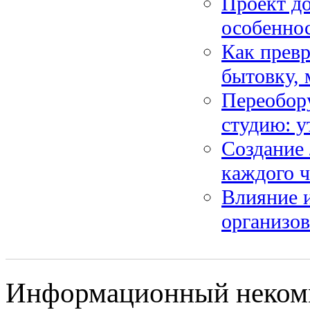
Проект д
особенно
Как превр
бытовку,
Переобору
студию: у
Создание 
каждого ч
Влияние и
организо
Информационный некомм