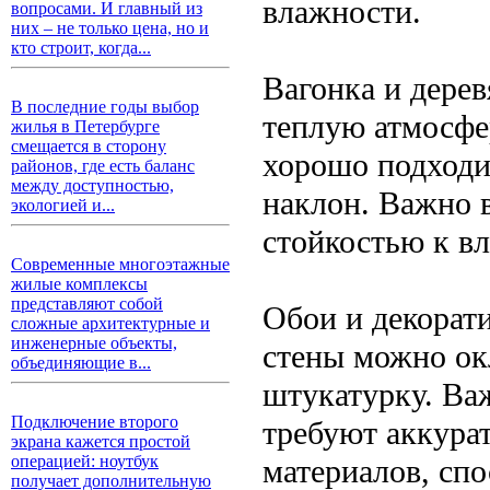
влажности.
вопросами. И главный из
них – не только цена, но и
кто строит, когда...
Вагонка и дерев
В последние годы выбор
теплую атмосфе
жилья в Петербурге
смещается в сторону
хорошо подходи
районов, где есть баланс
между доступностью,
наклон. Важно 
экологией и...
стойкостью к вл
Современные многоэтажные
жилые комплексы
представляют собой
Обои и декорат
сложные архитектурные и
инженерные объекты,
стены можно ок
объединяющие в...
штукатурку. Ва
Подключение второго
требуют аккура
экрана кажется простой
операцией: ноутбук
материалов, сп
получает дополнительную