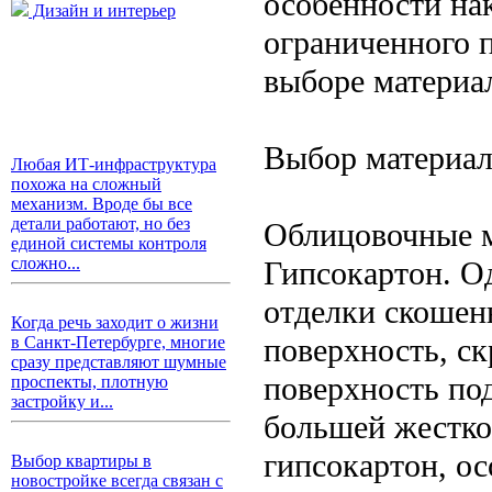
особенности на
Дизайн и интерьер
ограниченного 
выборе материа
Выбор материал
Любая ИТ-инфраструктура
похожа на сложный
механизм. Вроде бы все
детали работают, но без
Облицовочные м
единой системы контроля
сложно...
Гипсокартон. О
отделки скошен
Когда речь заходит о жизни
поверхность, с
в Санкт-Петербурге, многие
сразу представляют шумные
поверхность по
проспекты, плотную
застройку и...
большей жестко
гипсокартон, о
Выбор квартиры в
новостройке всегда связан с