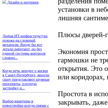
разделения пом
Дизайн и интерьер
установки в неб
лишняя сантиме
Плюсы дверей-
Любая ИТ-инфраструктура
похожа на сложный
механизм. Вроде бы все
детали работают, но без
Экономия прост
единой системы контроля
сложно...
гармошки не тр
открытия. Это 
Когда речь заходит о жизни
или коридорах, 
в Санкт-Петербурге, многие
сразу представляют шумные
проспекты, плотную
застройку и...
Простота в испо
закрывать, даже
Выбор квартиры в
новостройке всегда связан с