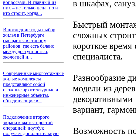
в шкафах, сануз
вопросами. И главный из
них – не только цена, но и
кто строит, когда...
Быстрый монтаж
В последние годы выбор
сложных строит
жилья в Петербурге
смещается в сторону
короткое время
районов, где есть баланс
между доступностью,
специалиста.
экологией и...
Современные многоэтажные
Разнообразие д
жилые комплексы
представляют собой
модели из дерев
сложные архитектурные и
инженерные объекты,
декоративными 
объединяющие в...
вариант, гармо
Подключение второго
экрана кажется простой
операцией: ноутбук
Возможность по
получает дополнительную