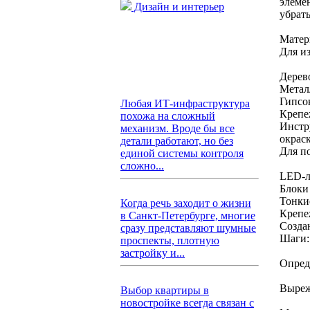
элеме
Дизайн и интерьер
убрат
Матер
Для и
Дерев
Метал
Гипсо
Любая ИТ-инфраструктура
Крепе
похожа на сложный
Инстр
механизм. Вроде бы все
окрас
детали работают, но без
Для п
единой системы контроля
сложно...
LED-л
Блоки
Тонки
Когда речь заходит о жизни
Крепе
в Санкт-Петербурге, многие
Созда
сразу представляют шумные
Шаги:
проспекты, плотную
застройку и...
Опред
Выреж
Выбор квартиры в
новостройке всегда связан с