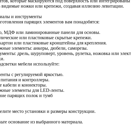
нтов, которые маскируются под поверхность или интегрированы
ь видимые ножки или крепежи, создавая иллюзию левитации.
иалы и инструменты
зготовления парящих элементов вам понадобятся:
о, МДФ или ламинированные панели для основы.
лические или пластиковые скрытые крепежи.
картон или пластиковые кронштейны для крепления.
жные элементы: анкеры, дюбели, саморезы.
ументы: дрель, шуруповерт, уровень, рулетка, ножовка или элек
ки.
одсветки мебели используйте:
енты с регулируемой яркостью.
 питания и контроллеры.
е кабели и коннекторы.
жные элементы для LED-ленты.
ние парящих полок и тумб
елите место установки и размеры конструкции.
ьте основание из выбранного материала.