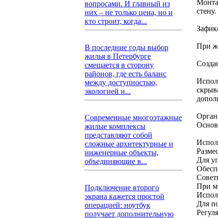
Монта
вопросами. И главный из
стену
них – не только цена, но и
кто строит, когда...
Зафик
При ж
В последние годы выбор
жилья в Петербурге
Созда
смещается в сторону
районов, где есть баланс
Испол
между доступностью,
скрыв
экологией и...
допол
Орган
Современные многоэтажные
Основ
жилые комплексы
представляют собой
Испол
сложные архитектурные и
Разме
инженерные объекты,
Для у
объединяющие в...
Обесп
Совет
При м
Подключение второго
Испол
экрана кажется простой
Для п
операцией: ноутбук
Регул
получает дополнительную