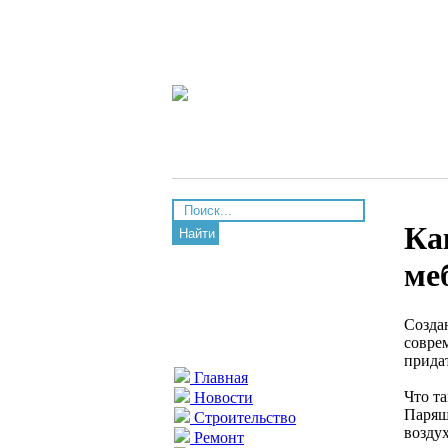
Ка
Найти
ме
Созда
совре
прида
Главная
Что т
Новости
Парящ
Строительство
возду
Ремонт