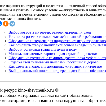
ние парящих конструкций и подсветки — отличный способ обнови
менным и уютным. Важное условие — аккуратность и внимательн
ендациям, вы сможете своими руками осуществить эффектные ди
уют вас и ваших близких.
Выбор ковров в интерьер: размер, материал и уход
Установка розеток и выключателей в ванной: требования 
Оформление интерьера для подростка: от игр к взрослению
Как обновить старую ванну: акриловый вкладыш или эмал
Выбор и установка трапа для душа в полу
Монтаж потолочных карнизов для скрытой подсветки
Оформление гостиной с камином: расстановка мебели и ст
Отделка стен тканевыми панелями: роскошно и дорого
Как сделать уголок для домашних животных в интерьере
Выбор напольной плитки под дерево: дизайн и особенност
ресурс kino-shevchenko.ru ©
 любых материалов ссылка на сайт обязательна
ими авторами, и если ваши права нарушены - обратите