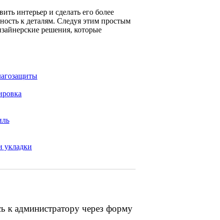
ть интерьер и сделать его более
ость к деталям. Следуя этим простым
зайнерские решения, которые
влагозащиты
ировка
иль
и укладки
сь к администратору через форму