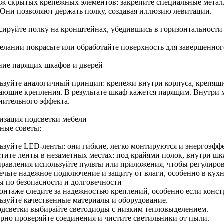
ж скрытых крепежных элементов: закрепите специальные метал
. Они позволяют держать полку, создавая иллюзию левитации.
сируйте полку на кронштейнах, убедившись в горизонтальности
елании покрасьте или обработайте поверхность для завершенног
ние парящих шкафов и дверей
ьзуйте аналогичный принцип: крепежи внутри корпуса, крепящие
ающие крепления. В результате шкаф кажется парящим. Внутри 
нительного эффекта.
изация подсветки мебели
ные советы:
ьзуйте LED-ленты: они гибкие, легко монтируются и энергоэфф
стите ленты в незаметных местах: под крайями полок, внутри шк
правления используйте пульты или приложения, чтобы регулирова
ечьте надежное подключение и защиту от влаги, особенно в кухн
ы по безопасности и долговечности
онтаже следите за надежностью креплений, особенно если конст
ьзуйте качественные материалы и оборудование.
одсветки выбирайте светодиоды с низким тепловыделением.
ярно проверяйте соединения и чистите светильники от пыли.