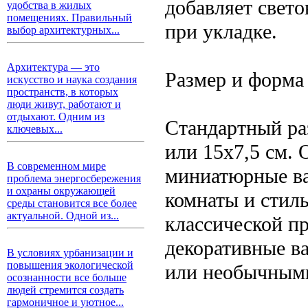
добавляет свето
удобства в жилых
помещениях. Правильный
при укладке.
выбор архитектурных...
Архитектура — это
Размер и форма
искусство и наука создания
пространств, в которых
люди живут, работают и
отдыхают. Одним из
Стандартный ра
ключевых...
или 15х7,5 см. 
В современном мире
миниатюрные ва
проблема энергосбережения
и охраны окружающей
комнаты и стил
среды становится все более
актуальной. Одной из...
классической п
декоративные в
В условиях урбанизации и
повышения экологической
или необычными
осознанности все больше
людей стремится создать
гармоничное и уютное...