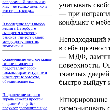
вопросами. И главный из
учитывать своб
них – не только цена, но и
кто строит, когда...
— при неправил
конфликт с меб
В последние годы выбор
жилья в Петербурге
смещается в сторону
Неподходящий м
районов, где есть баланс
между доступностью,
в себе прочност
экологией и...
— МДФ, ламинир
Современные многоэтажные
поверхности. О
жилые комплексы
представляют собой
тяжелых дверей
сложные архитектурные и
инженерные объекты,
быстро выйдут 
объединяющие в...
Подключение второго
Игнорирование 
экрана кажется простой
операцией: ноутбук
гармонировать 
получает дополнительную