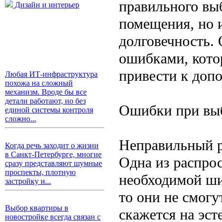
правильного вы
Дизайн и интерьер
помещения, но и
долговечность.
ошибками, кото
привести к доп
Любая ИТ-инфраструктура
похожа на сложный
механизм. Вроде бы все
детали работают, но без
Ошибки при выб
единой системы контроля
сложно...
Неправильный р
Когда речь заходит о жизни
в Санкт-Петербурге, многие
Одна из распро
сразу представляют шумные
проспекты, плотную
необходимой ши
застройку и...
то они не смогу
Выбор квартиры в
скажется на эст
новостройке всегда связан с