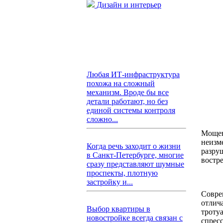
Дизайн и интерьер
Любая ИТ-инфраструктура
похожа на сложный
механизм. Вроде бы все
детали работают, но без
единой системы контроля
сложно...
Мощен
неизме
Когда речь заходит о жизни
разру
в Санкт-Петербурге, многие
востр
сразу представляют шумные
проспекты, плотную
застройку и...
Совре
отлич
Выбор квартиры в
троту
новостройке всегда связан с
спрес