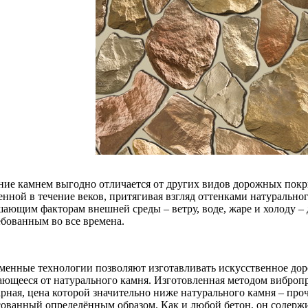
ие камнем выгодно отличается от других видов дорожных покры
нной в течение веков, притягивая взгляд оттенками натуральног
шающим факторам внешней среды – ветру, воде, жаре и холоду – 
ебованным во все времена.
менные технологии позволяют изготавливать искусственное дор
ающееся от натурального камня. Изготовленная методом вибропр
арная, цена которой значительно ниже натурального камня – проч
сованный определённым образом. Как и любой бетон, он содержит