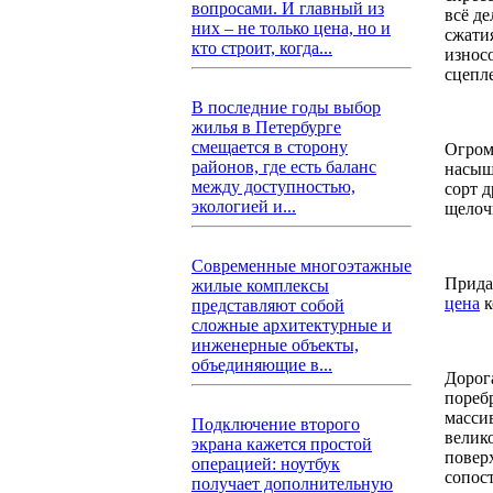
вопросами. И главный из
всё д
них – не только цена, но и
сжати
кто строит, когда...
износ
сцепл
В последние годы выбор
жилья в Петербурге
смещается в сторону
Огром
районов, где есть баланс
насыщ
между доступностью,
сорт 
экологией и...
щелочн
Современные многоэтажные
Прида
жилые комплексы
цена
к
представляют собой
сложные архитектурные и
инженерные объекты,
объединяющие в...
Дорог
пореб
масси
Подключение второго
велик
экрана кажется простой
повер
операцией: ноутбук
сопос
получает дополнительную