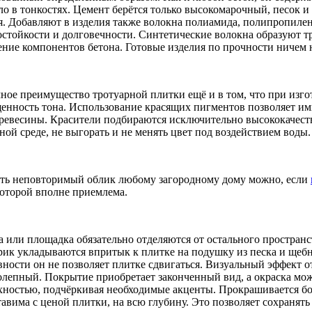
ело в тонкостях. Цемент берётся только высокомарочный, песок 
я. Добавляют в изделия также волокна полиамида, полипропилена
остойкости и долговечности. Синтетические волокна образуют
ение компонентов бетона. Готовые изделия по прочности ничем
ное преимущество тротуарной плитки ещё и в том, что при изго
енность тона. Использование красящих пигментов позволяет и
древесины. Красители подбираются исключительно высококачест
ой среде, не выгорать и не менять цвет под воздействием воды.
ть неповторимый облик любому загородному дому можно, если
оторой вполне приемлема.
а или площадка обязательно отделяются от остального простра
рик укладываются впритык к плитке на подушку из песка и щебня
вности он не позволяет плитке сдвигаться. Визуальный эффект 
олепный. Покрытие приобретает законченный вид, а окраска мож
хностью, подчёркивая необходимые акценты. Прокрашивается б
тавима с ценой плитки, на всю глубину. Это позволяет сохранят