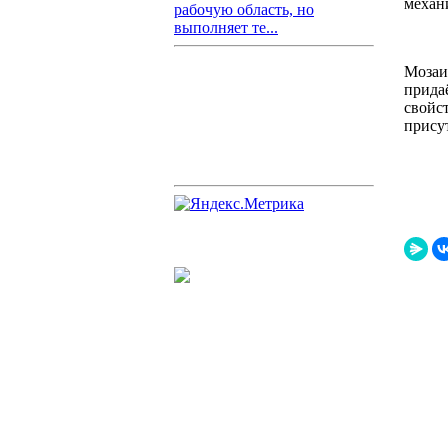
механ
рабочую область, но
выполняет те...
Мозаи
прида
свойс
присут