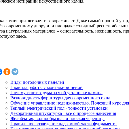
ическом истирании искусственного камня.
ка камня притягивает и завораживает. Даже самый простой узо
ёт современному двору или площадке солидный респектабельны
тва натуральных материалов – основательность, неспешность, п
ствуют здесь.
Виды потолочных панелей
Правила работы с монтажной пеной
Почему стоит задуматься об установке камина
Разновидность фурнитуры для современного окна
Обучение управлению недвижимостью. Полезный курс для
Теплый электрический пол - тонкости установки
Декоративная штукатурка - всё о процессе нанесения
Желобчатая, волнообразная и плоская черепица
Правильное возведение надземной части фундамента
Как правильно делать гидроизоляцию ванной комнаты