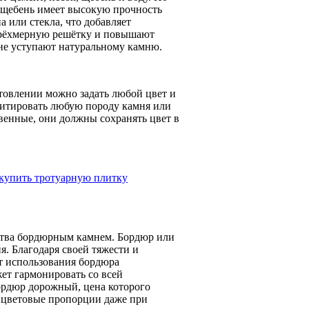
и щебень имеет высокую прочность
 или стекла, что добавляет
 трёхмерную решётку и повышают
 не уступают натуральному камню.
товлении можно задать любой цвет и
митировать любую породу камня или
венные, они должны сохранять цвет в
купить тротуарную плитку
нства бордюрным камнем. Бордюр или
. Благодаря своей тяжести и
от использования бордюра
ет гармонировать со всей
ордюр дорожный, цена которого
ь цветовые пропорции даже при