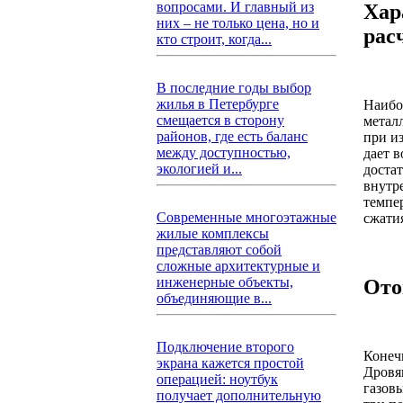
вопросами. И главный из
Хар
них – не только цена, но и
рас
кто строит, когда...
В последние годы выбор
жилья в Петербурге
Наибо
смещается в сторону
метал
районов, где есть баланс
при и
между доступностью,
дает 
экологией и...
доста
внутр
темпе
Современные многоэтажные
сжати
жилые комплексы
представляют собой
сложные архитектурные и
инженерные объекты,
Ото
объединяющие в...
Подключение второго
Конеч
экрана кажется простой
Дровя
операцией: ноутбук
газовы
получает дополнительную