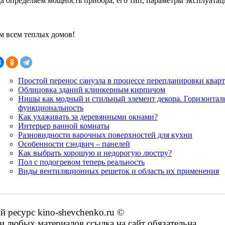
а определяем мощность прибора, его тип, параметры эксплуатац
м всем теплых домов!
Простой перенос санузла в процессе перепланировки квар
Облицовка зданий клинкерным кирпичом
Нишы как модный и стильный элемент декора. Горизонтал
функциональность
Как ухаживать за деревянными окнами?
Интерьер ванной комнаты
Разновидности варочных поверхностей для кухни
Особенности сэндвич – панелей
Как выбрать хорошую и недорогую люстру?
Пол с подогревом теперь реальность
Виды вентиляционных решеток и область их применения
ресурс kino-shevchenko.ru ©
 любых материалов ссылка на сайт обязательна