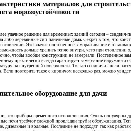
актеристики материалов для строительст
чета морозоустойчивости
лее удачное решение для временных зданий сегодня – сендвич-п
ла либо деревянные сип-панельные дома. Секрет в том, что кон
зготовлении. Это значит постепенное замораживание и оттаиван
возможность дольше хранить тепло внутри, чего при отоплении о
точно, чтобы вообще конструкции не замерзали. Постепенное за
еннему практически всегда гарантирует замерзание наружного о
ратуру на внутренней поверхности. Только сендвич-панели расс
я. Если повторить такое с кирпичом несколько раз, можно увиде
пительное оборудование для дачи
но, это приборы временного использования. Очень популярны д
ные печи требуют сложной прокладки труб и обслуживания. Те
е, дизельные и водяные. Последние не подходят, так как работа