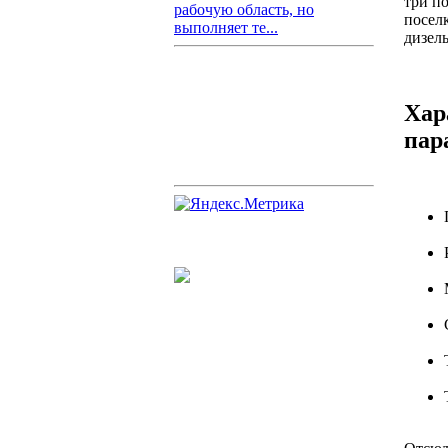
три по
рабочую область, но
посел
выполняет те...
дизел
Хар
пар