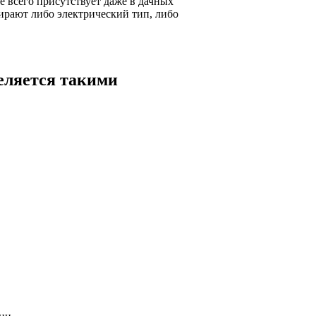
е всего присутствует даже в дачных
ирают либо электрический тип, либо
еляется такими