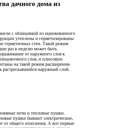
ва дачного дома из
анели с облицовкой из оцинкованного
струкции утеплены и герметизированы
ие герметичных стен. Такой режим
дин раз в неделю может быть
мораживание от наружного слоя к
блицовочного слоя, и плюсовую
читаны на такой режим расширения-
ть растрескавшийся наружный слой.
ровяные печи и тепловые пушки.
пловые пушки бывают электрические,
ют от общего отопления. А вот первые