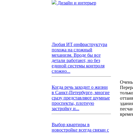
Дизайн и интерьер
Любая ИТ-инфраструктура
похожа на сложный
механизм. Вроде бы все
детали работают, но без
единой системы контроля
сложно...
Очень
Когда речь заходит о жизни
Перер
в Санкт-Петербурге, многие
тольк
сразу представляют шумные
оттаи
проспекты, плотную
здани
застройку и...
песча
време
Выбор квартиры в
новостройке всегда связан с