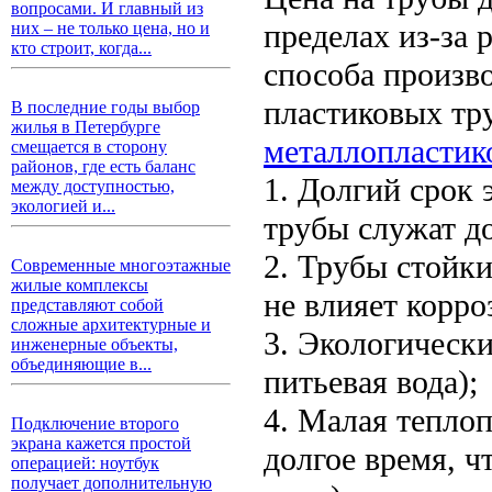
вопросами. И главный из
пределах из-за 
них – не только цена, но и
кто строит, когда...
способа произво
пластиковых тру
В последние годы выбор
жилья в Петербурге
металлопластик
смещается в сторону
районов, где есть баланс
1. Долгий срок 
между доступностью,
экологией и...
трубы служат до
2. Трубы стойк
Современные многоэтажные
жилые комплексы
не влияет корро
представляют собой
сложные архитектурные и
3. Экологическ
инженерные объекты,
объединяющие в...
питьевая вода);
4. Малая тепло
Подключение второго
экрана кажется простой
долгое время, ч
операцией: ноутбук
получает дополнительную