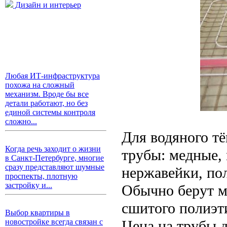
Дизайн и интерьер
Любая ИТ-инфраструктура
похожа на сложный
механизм. Вроде бы все
детали работают, но без
единой системы контроля
сложно...
Для водяного тё
Когда речь заходит о жизни
трубы: медные,
в Санкт-Петербурге, многие
сразу представляют шумные
нержавейки, пол
проспекты, плотную
застройку и...
Обычно берут м
сшитого полиэт
Выбор квартиры в
Цена на трубы д
новостройке всегда связан с