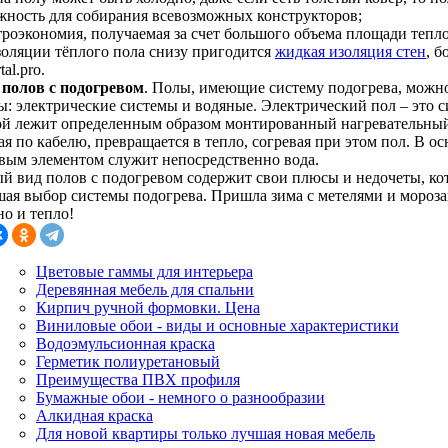
жность для собирания всевозможных конструкторов;
ктроэкономия, получаемая за счет большого объема площади тепл
золяции тёплого пола снизу пригодится
жидкая изоляция стен
, б
tal.pro.
полов с подогревом
. Полы, имеющие систему подогрева, можно
: электрические системы и водяные. Электрический пол – это си
ой лежит определенным образом монтированный нагревательный 
я по кабелю, превращается в тепло, согревая при этом пол. В о
вым элементом служит непосредственно вода.
й вид полов с подогревом содержит свои плюсы и недочеты, ко
шая выбор системы подогрева. Пришла зима с метелями и морозам
но и тепло!
Цветовые гаммы для интерьера
Деревянная мебель для спальни
Кирпич ручной формовки. Цена
Виниловые обои - виды и основные характеристики
Водоэмульсионная краска
Герметик полиуретановый
Преимущества ПВХ профиля
Бумажные обои - немного о разнообразии
Алкидная краска
Для новой квартиры только лучшая новая мебель