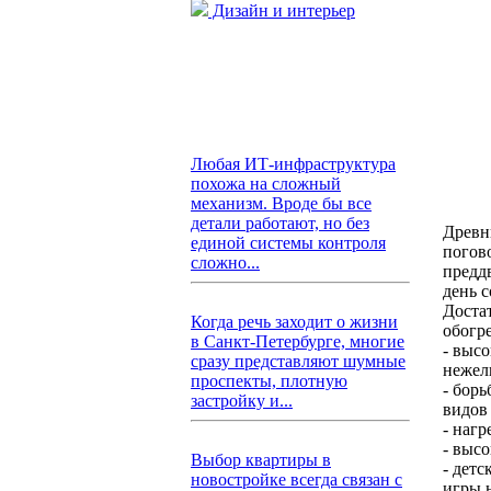
Дизайн и интерьер
Любая ИТ-инфраструктура
похожа на сложный
механизм. Вроде бы все
детали работают, но без
Древн
единой системы контроля
погово
сложно...
предд
день с
Доста
Когда речь заходит о жизни
обогр
в Санкт-Петербурге, многие
- выс
сразу представляют шумные
нежел
проспекты, плотную
- бор
застройку и...
видов 
- нагр
- высо
Выбор квартиры в
- детс
новостройке всегда связан с
игры н