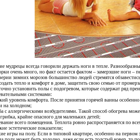
ие мудрецы всегда говорили держать ноги в тепле. Разнообразн
рки очень много, но факт остается фактом – замерзшие ноги – п
верии зимних морозов большинство людей стремятся обзавестис
оздать тепло и комфорт в доме, защитить свою семью от промерз
точно установить полы с подогревом, которые содержат ряд пр
евательными системами:
окий уровень комфорта. После принятия горячей ванны особенно 
и на холодном;
ьба с аллергическими возбудителями. Такой способ обогрева мож
грибка, крайне опасного для маленьких детей;
евание всего помещения. Теплота ровно распространяется по все
кие эстетические показатели;
кие игры на полу. Если в типовой квартире, особенно на первом 
а полу может быть холодно, даже если есть толстый ковер, то п