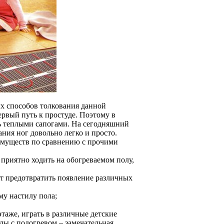
ых способов толкования данной
ервый путь к простуде. Поэтому в
ь теплыми сапогами. На сегодняшний
ания ног довольно легко и просто.
еимуществ по сравнению с прочими
приятно ходить на обогреваемом полу,
ет предотвратить появление различных
му настилу пола;
этаже, играть в различные детские
олы с подогревом – замечательная