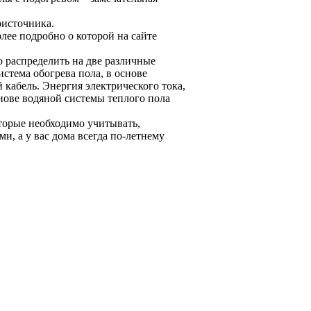
оисточника.
олее подробно о которой на сайте
 распределить на две различные
стема обогрева пола, в основе
кабель. Энергия электрического тока,
снове водяной системы теплого пола
торые необходимо учитывать,
и, а у вас дома всегда по-летнему