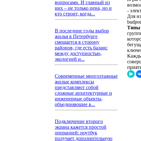
вопросами. И главный из
возмо
них – не только цена, но и
- эле
кто строит, когда...
Для и
budpor
Типы 
В последние годы выбор
группы
жилья в Петербурге
котор
смещается в сторону
бегуща
районов, где есть баланс
ключе
между доступностью,
Кажды
экологией и...
совер
прият
Современные многоэтажные
жилые комплексы
представляют собой
сложные архитектурные и
инженерные объекты,
объединяющие в...
Подключение второго
экрана кажется простой
операцией: ноутбук
получает дополнительную