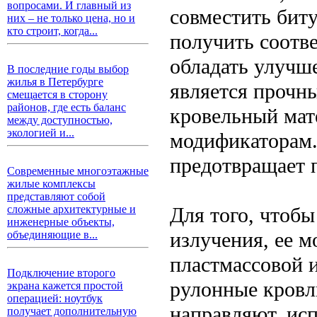
вопросами. И главный из
совместить биту
них – не только цена, но и
кто строит, когда...
получить соотв
обладать улучш
В последние годы выбор
жилья в Петербурге
является прочн
смещается в сторону
районов, где есть баланс
кровельный мат
между доступностью,
экологией и...
модификаторам.
предотвращает 
Современные многоэтажные
жилые комплексы
представляют собой
Для того, чтоб
сложные архитектурные и
инженерные объекты,
излучения, ее 
объединяющие в...
пластмассовой 
Подключение второго
рулонные кровл
экрана кажется простой
операцией: ноутбук
направляют, исп
получает дополнительную