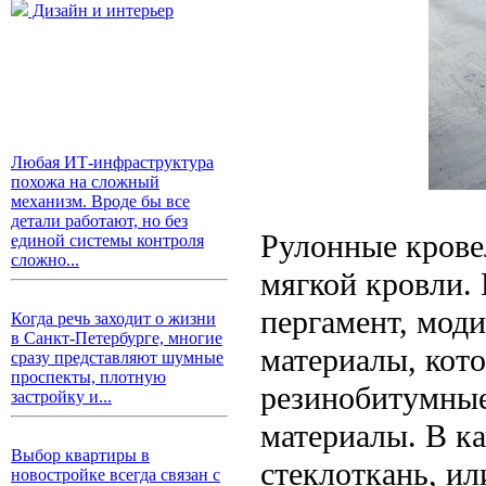
Дизайн и интерьер
Любая ИТ-инфраструктура
похожа на сложный
механизм. Вроде бы все
детали работают, но без
Рулонные крове
единой системы контроля
сложно...
мягкой кровли. 
пергамент, мод
Когда речь заходит о жизни
в Санкт-Петербурге, многие
материалы, кото
сразу представляют шумные
проспекты, плотную
резинобитумные
застройку и...
материалы. В ка
Выбор квартиры в
стеклоткань, и
новостройке всегда связан с